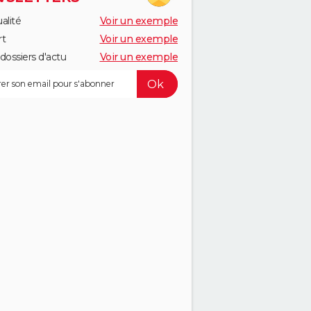
alité
Voir un exemple
rt
Voir un exemple
dossiers d'actu
Voir un exemple