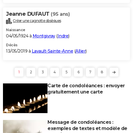
Jeanne DUFAUT
(95 ans)
Créer une cagnotte obsèques
Naissance
04/05/1924 à
Montgivray
(
Indre
)
Décès
13/05/2019 à
Lavault-Sainte-Anne
(
Allier
)
1
2
3
4
5
6
7
8
Carte de condoléances : envoyer
gratuitement une carte
Message de condoléances :
exemples de textes et modèle de