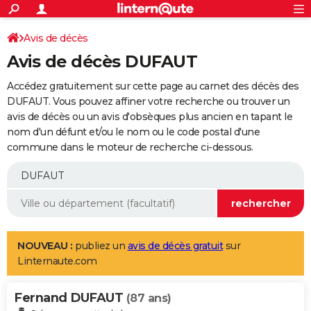
ACTUALITÉS
Connexion
S'inscrire
Avis de décès
Rechercher
Société
Education
Villes
Politique
Faits Divers
Monde
+
SPORT
Avis de décès DUFAUT
Football
Cyclisme
Forum
Coupe du monde 2026
Tennis
Rugby
CULTURE
Accédez gratuitement sur cette page au carnet des décès des
TNT
Cinéma
Musique
Programme TV
Streaming
Sorties cinéma
+
DUFAUT. Vous pouvez affiner votre recherche ou trouver un
FINANCE
avis de décès ou un avis d'obsèques plus ancien en tapant le
Impôts
Immobilier
Banque
Crédit
Retraite
Epargne
Risques naturels par ville
Assurance
AUTO
nom d'un défunt et/ou le nom ou le code postal d'une
commune dans le moteur de recherche ci-dessous.
Réserver un essai
Berlines
Forum auto
Essais
Citadines
SUV
+
HIGH-TECH
Meilleur smartphone
Ordinateurs
Guide high-tech
Mobiles
Internet
Jeux vidéo
+
BRICOLAGE
Aménagement intérieur
Cuisine
Jardinage
+
Forum
Extérieur
Salle de bains
Rangement
WEEK-END
Escapades
Expositions
Week-end nature
Guides de France
Patrimoine
Musées
+
LIFESTYLE
NOUVEAU :
publiez un
avis de décès gratuit
sur
Linternaute.com
Bien-être
Mode
+
Art de vivre
Loisirs
Modes de vie
SANTE
Fernand DUFAUT
Guide de la santé
Médicaments
+
Alimentation
Maladies
Sommeil
(87 ans)
VOYAGE