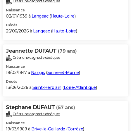
Créer une cagnotte obsèques
City break
Voyage de noces
Climat
Destinations
Voyage nature
Forum
+
PHOTO
Naissance
02/01/1939 à
Langeac
(
Haute-Loire
)
GUIDES D'ACHAT
Décès
25/06/2026 à
Langeac
(
Haute-Loire
)
BONS PLANS
CARTE DE VOEUX
Jeannette DUFAUT
(79 ans)
Carte Bonne année
Carte Pâques
Carte de Noël
Carte Saint-Valentin
Carte d'anniversaire
DICTIONNAIRE
Créer une cagnotte obsèques
Biographies
Expressions
Dictionnaire
Citations
Proverbes
PROGRAMME TV
Naissance
19/02/1947 à
Nangis
(
Seine-et-Marne
)
COPAINS D'AVANT
Décès
13/06/2026 à
Saint-Herblain
(
Loire-Atlantique
)
Se connecter
Collèges
Universités
Service militaire
S'inscrire
Lycées
Primaires
Entreprises
Avis de recherche
AVIS DE DÉCÈS
FORUM
Stephane DUFAUT
(57 ans)
Lifestyle
Sport
Television
Cinema
Bricolage
Culture
Auto
Voyage
Créer une cagnotte obsèques
Naissance
19/03/1969 à
Brive-la-Gaillarde
(
Corrèze
)