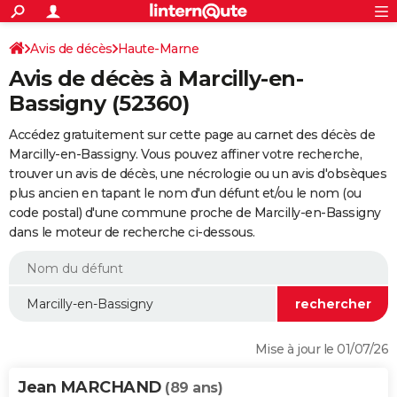
ACTUALITÉS
Connexion
S'inscrire
Avis de décès
Haute-Marne
Rechercher
Société
Education
Villes
Politique
Faits Divers
Monde
+
SPORT
Avis de décès à Marcilly-en-
Football
Cyclisme
Forum
Coupe du monde 2026
Tennis
Rugby
CULTURE
Bassigny (52360)
TNT
Cinéma
Musique
Programme TV
Streaming
Sorties cinéma
+
FINANCE
Accédez gratuitement sur cette page au carnet des décès de
Marcilly-en-Bassigny. Vous pouvez affiner votre recherche,
Impôts
Immobilier
Banque
Crédit
Retraite
Epargne
Risques naturels par ville
Assurance
AUTO
trouver un avis de décès, une nécrologie ou un avis d'obsèques
plus ancien en tapant le nom d'un défunt et/ou le nom (ou
Réserver un essai
Berlines
Forum auto
Essais
Citadines
SUV
+
HIGH-TECH
code postal) d'une commune proche de Marcilly-en-Bassigny
dans le moteur de recherche ci-dessous.
Meilleur smartphone
Ordinateurs
Guide high-tech
Mobiles
Internet
Jeux vidéo
+
BRICOLAGE
Aménagement intérieur
Cuisine
Jardinage
+
Forum
Extérieur
Salle de bains
Rangement
WEEK-END
Escapades
Expositions
Week-end nature
Guides de France
Patrimoine
Musées
+
LIFESTYLE
Bien-être
Mode
+
Art de vivre
Loisirs
Modes de vie
SANTE
Mise à jour le 01/07/26
Guide de la santé
Médicaments
+
Alimentation
Maladies
Sommeil
VOYAGE
Jean MARCHAND
(89 ans)