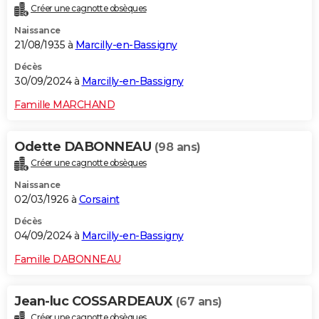
Créer une cagnotte obsèques
City break
Voyage de noces
Climat
Destinations
Voyage nature
Forum
+
PHOTO
Naissance
21/08/1935 à
Marcilly-en-Bassigny
GUIDES D'ACHAT
Décès
BONS PLANS
30/09/2024 à
Marcilly-en-Bassigny
CARTE DE VOEUX
Famille MARCHAND
Carte Bonne année
Carte Pâques
Carte de Noël
Carte Saint-Valentin
Carte d'anniversaire
DICTIONNAIRE
Odette DABONNEAU
(98 ans)
Biographies
Expressions
Dictionnaire
Citations
Proverbes
PROGRAMME TV
Créer une cagnotte obsèques
Naissance
COPAINS D'AVANT
02/03/1926 à
Corsaint
Se connecter
Collèges
Universités
Service militaire
S'inscrire
Lycées
Primaires
Entreprises
Avis de recherche
AVIS DE DÉCÈS
Décès
04/09/2024 à
Marcilly-en-Bassigny
FORUM
Famille DABONNEAU
Lifestyle
Sport
Television
Cinema
Bricolage
Culture
Auto
Voyage
Jean-luc COSSARDEAUX
(67 ans)
Créer une cagnotte obsèques