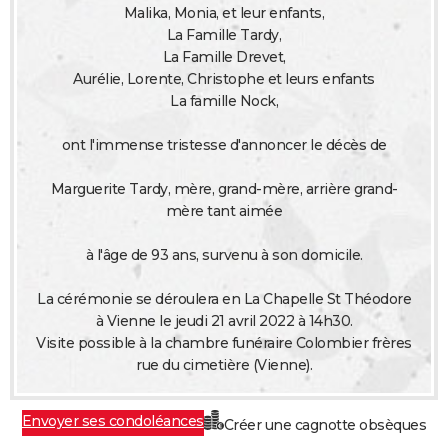
Malika, Monia, et leur enfants,
City break
Voyage de noces
Climat
Destinations
Voyage nature
Forum
+
PHOTO
La Famille Tardy,
La Famille Drevet,
GUIDES D'ACHAT
Aurélie, Lorente, Christophe et leurs enfants
La famille Nock,
BONS PLANS
ont l'immense tristesse d'annoncer le décès de
CARTE DE VOEUX
Carte Bonne année
Carte Pâques
Carte de Noël
Carte Saint-Valentin
Carte d'anniversaire
DICTIONNAIRE
Marguerite Tardy, mère, grand-mère, arrière grand-
mère tant aimée
Biographies
Expressions
Dictionnaire
Citations
Proverbes
PROGRAMME TV
à l'âge de 93 ans, survenu à son domicile.
COPAINS D'AVANT
La cérémonie se déroulera en La Chapelle St Théodore
Se connecter
Collèges
Universités
Service militaire
S'inscrire
Lycées
Primaires
Entreprises
Avis de recherche
AVIS DE DÉCÈS
à Vienne le jeudi 21 avril 2022 à 14h30.
Visite possible à la chambre funéraire Colombier frères
FORUM
rue du cimetière (Vienne).
Lifestyle
Sport
Television
Cinema
Bricolage
Culture
Auto
Voyage
Envoyer ses condoléances
Créer une cagnotte obsèques