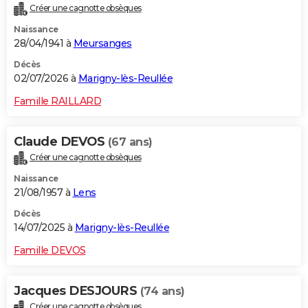
Créer une cagnotte obsèques
City break
Voyage de noces
Climat
Destinations
Voyage nature
Forum
+
PHOTO
Naissance
28/04/1941 à
Meursanges
GUIDES D'ACHAT
Décès
BONS PLANS
02/07/2026 à
Marigny-lès-Reullée
CARTE DE VOEUX
Famille RAILLARD
Carte Bonne année
Carte Pâques
Carte de Noël
Carte Saint-Valentin
Carte d'anniversaire
DICTIONNAIRE
Claude DEVOS
(67 ans)
Biographies
Expressions
Dictionnaire
Citations
Proverbes
PROGRAMME TV
Créer une cagnotte obsèques
Naissance
COPAINS D'AVANT
21/08/1957 à
Lens
Se connecter
Collèges
Universités
Service militaire
S'inscrire
Lycées
Primaires
Entreprises
Avis de recherche
AVIS DE DÉCÈS
Décès
14/07/2025 à
Marigny-lès-Reullée
FORUM
Famille DEVOS
Lifestyle
Sport
Television
Cinema
Bricolage
Culture
Auto
Voyage
Jacques DESJOURS
(74 ans)
Créer une cagnotte obsèques