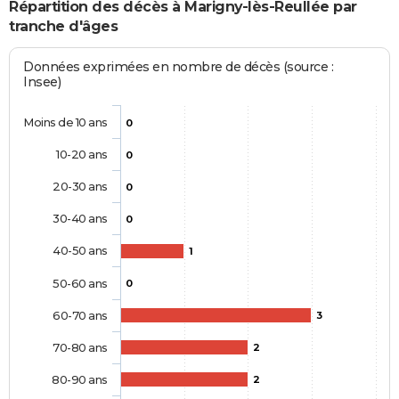
Répartition des décès à Marigny-lès-Reullée par
tranche d'âges
Données exprimées en nombre de décès (source :
Insee)
Moins de 10 ans
0
10-20 ans
0
20-30 ans
0
30-40 ans
0
40-50 ans
1
50-60 ans
0
60-70 ans
3
70-80 ans
2
80-90 ans
2