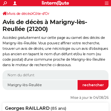
ACTUALITÉS
Connexion
S'inscrire
Avis de décès
Côte-d'Or
Rechercher
Société
Education
Villes
Politique
Faits Divers
Monde
+
SPORT
Avis de décès à Marigny-lès-
Football
Cyclisme
Forum
Coupe du monde 2026
Tennis
Rugby
CULTURE
Reullée (21200)
TNT
Cinéma
Musique
Programme TV
Streaming
Sorties cinéma
+
FINANCE
Accédez gratuitement sur cette page au carnet des décès de
Marigny-lès-Reullée. Vous pouvez affiner votre recherche,
Impôts
Immobilier
Banque
Crédit
Retraite
Epargne
Risques naturels par ville
Assurance
AUTO
trouver un avis de décès, une nécrologie ou un avis d'obsèques
plus ancien en tapant le nom d'un défunt et/ou le nom (ou
Réserver un essai
Berlines
Forum auto
Essais
Citadines
SUV
+
HIGH-TECH
code postal) d'une commune proche de Marigny-lès-Reullée
dans le moteur de recherche ci-dessous.
Meilleur smartphone
Ordinateurs
Guide high-tech
Mobiles
Internet
Jeux vidéo
+
BRICOLAGE
Aménagement intérieur
Cuisine
Jardinage
+
Forum
Extérieur
Salle de bains
Rangement
WEEK-END
Escapades
Expositions
Week-end nature
Guides de France
Patrimoine
Musées
+
LIFESTYLE
Bien-être
Mode
+
Art de vivre
Loisirs
Modes de vie
SANTE
Mise à jour le 04/08/26
Guide de la santé
Médicaments
+
Alimentation
Maladies
Sommeil
VOYAGE
Georges RAILLARD
(85 ans)