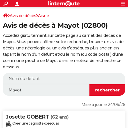
ACTUALITÉS
Connexion
S'inscrire
Avis de décès
Aisne
Rechercher
Société
Education
Villes
Politique
Faits Divers
Monde
+
SPORT
Avis de décès à Mayot (02800)
Football
Cyclisme
Forum
Coupe du monde 2026
Tennis
Rugby
CULTURE
Accédez gratuitement sur cette page au carnet des décès de
TNT
Cinéma
Musique
Programme TV
Streaming
Sorties cinéma
+
Mayot. Vous pouvez affiner votre recherche, trouver un avis de
FINANCE
décès, une nécrologie ou un avis d'obsèques plus ancien en
Impôts
Immobilier
Banque
Crédit
Retraite
Epargne
Risques naturels par ville
Assurance
AUTO
tapant le nom d'un défunt et/ou le nom (ou code postal) d'une
commune proche de Mayot dans le moteur de recherche ci-
Réserver un essai
Berlines
Forum auto
Essais
Citadines
SUV
+
HIGH-TECH
dessous.
Meilleur smartphone
Ordinateurs
Guide high-tech
Mobiles
Internet
Jeux vidéo
+
BRICOLAGE
Aménagement intérieur
Cuisine
Jardinage
+
Forum
Extérieur
Salle de bains
Rangement
WEEK-END
Escapades
Expositions
Week-end nature
Guides de France
Patrimoine
Musées
+
LIFESTYLE
Mise à jour le 24/06/26
Bien-être
Mode
+
Art de vivre
Loisirs
Modes de vie
SANTE
Josette GOBERT
(62 ans)
Guide de la santé
Médicaments
+
Alimentation
Maladies
Sommeil
VOYAGE
Créer une cagnotte obsèques