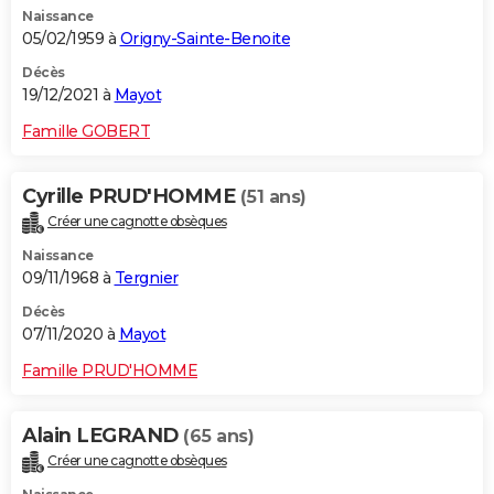
Naissance
City break
Voyage de noces
Climat
Destinations
Voyage nature
Forum
+
PHOTO
05/02/1959 à
Origny-Sainte-Benoite
GUIDES D'ACHAT
Décès
19/12/2021 à
Mayot
BONS PLANS
Famille GOBERT
CARTE DE VOEUX
Cyrille PRUD'HOMME
(51 ans)
Carte Bonne année
Carte Pâques
Carte de Noël
Carte Saint-Valentin
Carte d'anniversaire
DICTIONNAIRE
Créer une cagnotte obsèques
Biographies
Expressions
Dictionnaire
Citations
Proverbes
PROGRAMME TV
Naissance
09/11/1968 à
Tergnier
COPAINS D'AVANT
Décès
07/11/2020 à
Mayot
Se connecter
Collèges
Universités
Service militaire
S'inscrire
Lycées
Primaires
Entreprises
Avis de recherche
AVIS DE DÉCÈS
Famille PRUD'HOMME
FORUM
Lifestyle
Sport
Television
Cinema
Bricolage
Culture
Auto
Voyage
Alain LEGRAND
(65 ans)
Créer une cagnotte obsèques