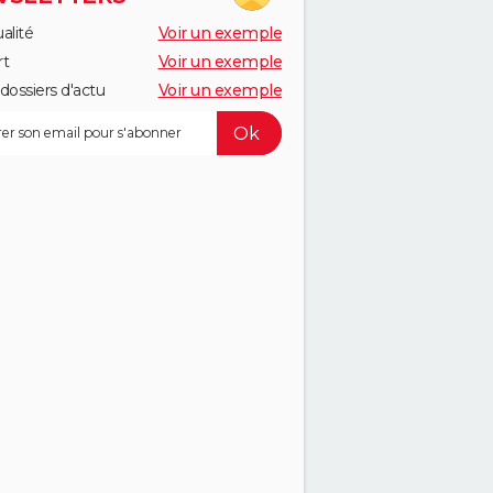
alité
Voir un exemple
rt
Voir un exemple
dossiers d'actu
Voir un exemple