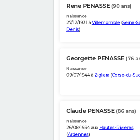
Rene PENASSE
(90 ans)
Naissance
27/12/1931 à
Villemomble
(
Seine-Sa
Denis
)
Georgette PENASSE
(76 a
Naissance
09/07/1944 à
Zigliara
(
Corse-du-Su
Claude PENASSE
(86 ans)
Naissance
26/08/1934 aux
Hautes-Rivières
(
Ardennes
)