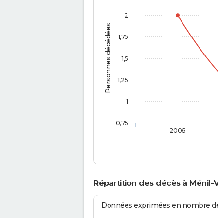
2
Personnes décédées
1,75
1,5
1,25
1
0,75
2006
Répartition des décès à Ménil-V
Données exprimées en nombre de d