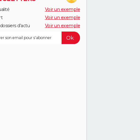
alité
Voir un exemple
rt
Voir un exemple
dossiers d'actu
Voir un exemple