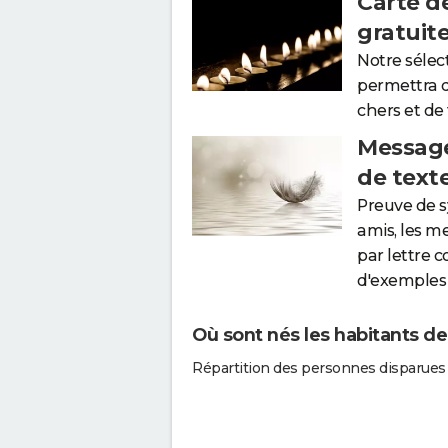
Carte d
gratuit
Notre sélec
permettra 
chers et de
Message
de text
Preuve de 
amis, les m
par lettre 
d'exemples 
Où sont nés les habitants de
Répartition des personnes disparues