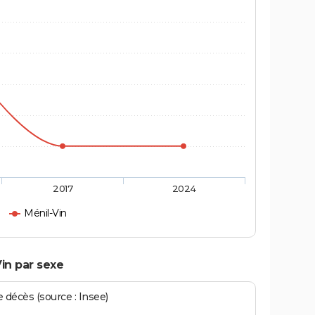
2017
2024
Ménil-Vin
in par sexe
écès (source : Insee)