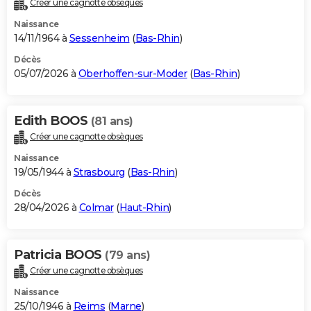
Créer une cagnotte obsèques
City break
Voyage de noces
Climat
Destinations
Voyage nature
Forum
+
PHOTO
Naissance
14/11/1964 à
Sessenheim
(
Bas-Rhin
)
GUIDES D'ACHAT
Décès
05/07/2026 à
Oberhoffen-sur-Moder
(
Bas-Rhin
)
BONS PLANS
CARTE DE VOEUX
Edith BOOS
(81 ans)
Carte Bonne année
Carte Pâques
Carte de Noël
Carte Saint-Valentin
Carte d'anniversaire
DICTIONNAIRE
Créer une cagnotte obsèques
Biographies
Expressions
Dictionnaire
Citations
Proverbes
PROGRAMME TV
Naissance
19/05/1944 à
Strasbourg
(
Bas-Rhin
)
COPAINS D'AVANT
Décès
28/04/2026 à
Colmar
(
Haut-Rhin
)
Se connecter
Collèges
Universités
Service militaire
S'inscrire
Lycées
Primaires
Entreprises
Avis de recherche
AVIS DE DÉCÈS
FORUM
Patricia BOOS
(79 ans)
Lifestyle
Sport
Television
Cinema
Bricolage
Culture
Auto
Voyage
Créer une cagnotte obsèques
Naissance
25/10/1946 à
Reims
(
Marne
)