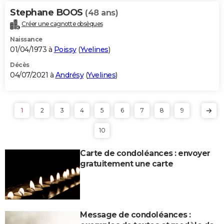
Stephane BOOS
(48 ans)
Créer une cagnotte obsèques
Naissance
01/04/1973 à
Poissy
(
Yvelines
)
Décès
04/07/2021 à
Andrésy
(
Yvelines
)
1
2
3
4
5
6
7
8
9
10
Carte de condoléances : envoyer
gratuitement une carte
Message de condoléances :