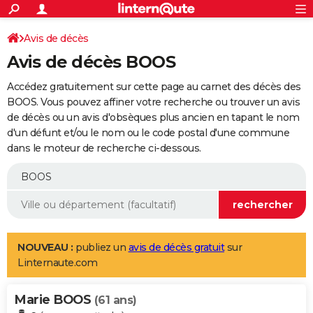
ACTUALITÉS
Connexion
S'inscrire
Avis de décès
Rechercher
Société
Education
Villes
Politique
Faits Divers
Monde
+
SPORT
Avis de décès BOOS
Football
Cyclisme
Forum
Coupe du monde 2026
Tennis
Rugby
CULTURE
Accédez gratuitement sur cette page au carnet des décès des
TNT
Cinéma
Musique
Programme TV
Streaming
Sorties cinéma
+
BOOS. Vous pouvez affiner votre recherche ou trouver un avis
FINANCE
de décès ou un avis d'obsèques plus ancien en tapant le nom
Impôts
Immobilier
Banque
Crédit
Retraite
Epargne
Risques naturels par ville
Assurance
AUTO
d'un défunt et/ou le nom ou le code postal d'une commune
dans le moteur de recherche ci-dessous.
Réserver un essai
Berlines
Forum auto
Essais
Citadines
SUV
+
HIGH-TECH
Meilleur smartphone
Ordinateurs
Guide high-tech
Mobiles
Internet
Jeux vidéo
+
BRICOLAGE
Aménagement intérieur
Cuisine
Jardinage
+
Forum
Extérieur
Salle de bains
Rangement
WEEK-END
Escapades
Expositions
Week-end nature
Guides de France
Patrimoine
Musées
+
LIFESTYLE
NOUVEAU :
publiez un
avis de décès gratuit
sur
Linternaute.com
Bien-être
Mode
+
Art de vivre
Loisirs
Modes de vie
SANTE
Marie BOOS
Guide de la santé
Médicaments
+
Alimentation
Maladies
Sommeil
(61 ans)
VOYAGE