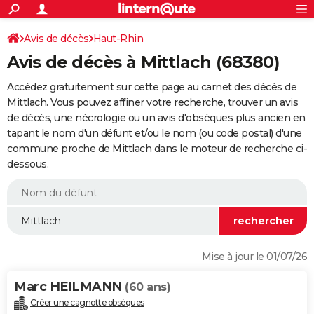
ACTUALITÉS
Connexion
S'inscrire
Avis de décès
Haut-Rhin
Rechercher
Société
Education
Villes
Politique
Faits Divers
Monde
+
SPORT
Avis de décès à Mittlach (68380)
Football
Cyclisme
Forum
Coupe du monde 2026
Tennis
Rugby
CULTURE
Accédez gratuitement sur cette page au carnet des décès de
TNT
Cinéma
Musique
Programme TV
Streaming
Sorties cinéma
+
Mittlach. Vous pouvez affiner votre recherche, trouver un avis
FINANCE
de décès, une nécrologie ou un avis d'obsèques plus ancien en
Impôts
Immobilier
Banque
Crédit
Retraite
Epargne
Risques naturels par ville
Assurance
AUTO
tapant le nom d'un défunt et/ou le nom (ou code postal) d'une
commune proche de Mittlach dans le moteur de recherche ci-
Réserver un essai
Berlines
Forum auto
Essais
Citadines
SUV
+
HIGH-TECH
dessous.
Meilleur smartphone
Ordinateurs
Guide high-tech
Mobiles
Internet
Jeux vidéo
+
BRICOLAGE
Aménagement intérieur
Cuisine
Jardinage
+
Forum
Extérieur
Salle de bains
Rangement
WEEK-END
Escapades
Expositions
Week-end nature
Guides de France
Patrimoine
Musées
+
LIFESTYLE
Mise à jour le 01/07/26
Bien-être
Mode
+
Art de vivre
Loisirs
Modes de vie
SANTE
Marc HEILMANN
(60 ans)
Guide de la santé
Médicaments
+
Alimentation
Maladies
Sommeil
VOYAGE
Créer une cagnotte obsèques