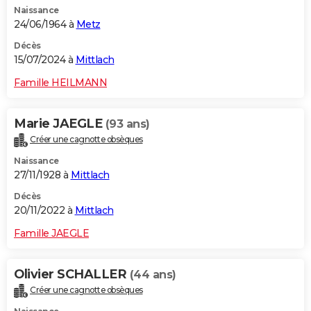
Naissance
City break
Voyage de noces
Climat
Destinations
Voyage nature
Forum
+
PHOTO
24/06/1964 à
Metz
GUIDES D'ACHAT
Décès
15/07/2024 à
Mittlach
BONS PLANS
Famille HEILMANN
CARTE DE VOEUX
Marie JAEGLE
(93 ans)
Carte Bonne année
Carte Pâques
Carte de Noël
Carte Saint-Valentin
Carte d'anniversaire
DICTIONNAIRE
Créer une cagnotte obsèques
Biographies
Expressions
Dictionnaire
Citations
Proverbes
PROGRAMME TV
Naissance
27/11/1928 à
Mittlach
COPAINS D'AVANT
Décès
20/11/2022 à
Mittlach
Se connecter
Collèges
Universités
Service militaire
S'inscrire
Lycées
Primaires
Entreprises
Avis de recherche
AVIS DE DÉCÈS
Famille JAEGLE
FORUM
Lifestyle
Sport
Television
Cinema
Bricolage
Culture
Auto
Voyage
Olivier SCHALLER
(44 ans)
Créer une cagnotte obsèques