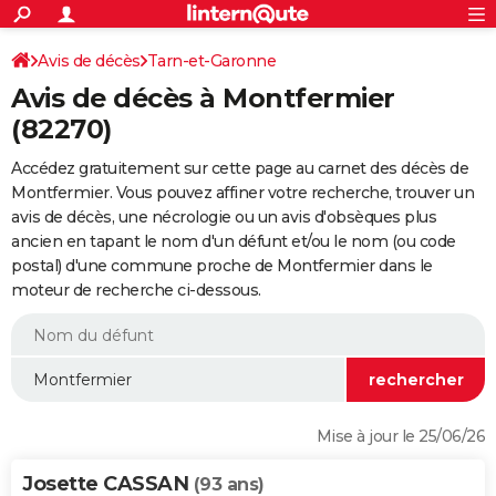
ACTUALITÉS
Connexion
S'inscrire
Avis de décès
Tarn-et-Garonne
Rechercher
Société
Education
Villes
Politique
Faits Divers
Monde
+
SPORT
Avis de décès à Montfermier
Football
Cyclisme
Forum
Coupe du monde 2026
Tennis
Rugby
CULTURE
(82270)
TNT
Cinéma
Musique
Programme TV
Streaming
Sorties cinéma
+
FINANCE
Accédez gratuitement sur cette page au carnet des décès de
Montfermier. Vous pouvez affiner votre recherche, trouver un
Impôts
Immobilier
Banque
Crédit
Retraite
Epargne
Risques naturels par ville
Assurance
AUTO
avis de décès, une nécrologie ou un avis d'obsèques plus
ancien en tapant le nom d'un défunt et/ou le nom (ou code
Réserver un essai
Berlines
Forum auto
Essais
Citadines
SUV
+
HIGH-TECH
postal) d'une commune proche de Montfermier dans le
moteur de recherche ci-dessous.
Meilleur smartphone
Ordinateurs
Guide high-tech
Mobiles
Internet
Jeux vidéo
+
BRICOLAGE
Aménagement intérieur
Cuisine
Jardinage
+
Forum
Extérieur
Salle de bains
Rangement
WEEK-END
Escapades
Expositions
Week-end nature
Guides de France
Patrimoine
Musées
+
LIFESTYLE
Bien-être
Mode
+
Art de vivre
Loisirs
Modes de vie
SANTE
Mise à jour le 25/06/26
Guide de la santé
Médicaments
+
Alimentation
Maladies
Sommeil
VOYAGE
Josette CASSAN
(93 ans)