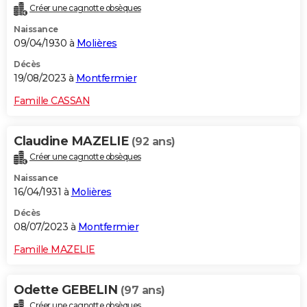
Créer une cagnotte obsèques
City break
Voyage de noces
Climat
Destinations
Voyage nature
Forum
+
PHOTO
Naissance
09/04/1930 à
Molières
GUIDES D'ACHAT
Décès
BONS PLANS
19/08/2023 à
Montfermier
CARTE DE VOEUX
Famille CASSAN
Carte Bonne année
Carte Pâques
Carte de Noël
Carte Saint-Valentin
Carte d'anniversaire
DICTIONNAIRE
Claudine MAZELIE
(92 ans)
Biographies
Expressions
Dictionnaire
Citations
Proverbes
PROGRAMME TV
Créer une cagnotte obsèques
Naissance
COPAINS D'AVANT
16/04/1931 à
Molières
Se connecter
Collèges
Universités
Service militaire
S'inscrire
Lycées
Primaires
Entreprises
Avis de recherche
AVIS DE DÉCÈS
Décès
08/07/2023 à
Montfermier
FORUM
Famille MAZELIE
Lifestyle
Sport
Television
Cinema
Bricolage
Culture
Auto
Voyage
Odette GEBELIN
(97 ans)
Créer une cagnotte obsèques