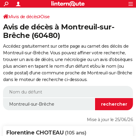
ACTUALITÉS
Connexion
S'inscrire
Avis de décès
Oise
Rechercher
Société
Education
Villes
Politique
Faits Divers
Monde
+
SPORT
Avis de décès à Montreuil-sur-
Football
Cyclisme
Forum
Coupe du monde 2026
Tennis
Rugby
CULTURE
Brêche (60480)
TNT
Cinéma
Musique
Programme TV
Streaming
Sorties cinéma
+
FINANCE
Accédez gratuitement sur cette page au carnet des décès de
Montreuil-sur-Brêche. Vous pouvez affiner votre recherche,
Impôts
Immobilier
Banque
Crédit
Retraite
Epargne
Risques naturels par ville
Assurance
AUTO
trouver un avis de décès, une nécrologie ou un avis d'obsèques
plus ancien en tapant le nom d'un défunt et/ou le nom (ou
Réserver un essai
Berlines
Forum auto
Essais
Citadines
SUV
+
HIGH-TECH
code postal) d'une commune proche de Montreuil-sur-Brêche
dans le moteur de recherche ci-dessous.
Meilleur smartphone
Ordinateurs
Guide high-tech
Mobiles
Internet
Jeux vidéo
+
BRICOLAGE
Aménagement intérieur
Cuisine
Jardinage
+
Forum
Extérieur
Salle de bains
Rangement
WEEK-END
Escapades
Expositions
Week-end nature
Guides de France
Patrimoine
Musées
+
LIFESTYLE
Bien-être
Mode
+
Art de vivre
Loisirs
Modes de vie
SANTE
Mise à jour le 25/06/26
Guide de la santé
Médicaments
+
Alimentation
Maladies
Sommeil
VOYAGE
Florentine CHOTEAU
(105 ans)