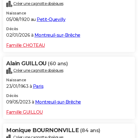
Créer une cagnotte obsèques
City break
Voyage de noces
Climat
Destinations
Voyage nature
Forum
+
PHOTO
Naissance
05/08/1920 au
Petit-Quevilly
GUIDES D'ACHAT
Décès
BONS PLANS
02/01/2026 à
Montreuil-sur-Brêche
CARTE DE VOEUX
Famille CHOTEAU
Carte Bonne année
Carte Pâques
Carte de Noël
Carte Saint-Valentin
Carte d'anniversaire
DICTIONNAIRE
Alain GUILLOU
(60 ans)
Biographies
Expressions
Dictionnaire
Citations
Proverbes
PROGRAMME TV
Créer une cagnotte obsèques
Naissance
COPAINS D'AVANT
23/01/1963 à
Paris
Se connecter
Collèges
Universités
Service militaire
S'inscrire
Lycées
Primaires
Entreprises
Avis de recherche
AVIS DE DÉCÈS
Décès
09/05/2023 à
Montreuil-sur-Brêche
FORUM
Famille GUILLOU
Lifestyle
Sport
Television
Cinema
Bricolage
Culture
Auto
Voyage
Monique BOURNONVILLE
(84 ans)
Créer une cagnotte obsèques