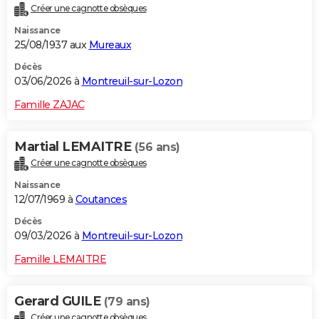
Créer une cagnotte obsèques
City break
Voyage de noces
Climat
Destinations
Voyage nature
Forum
+
PHOTO
Naissance
25/08/1937 aux
Mureaux
GUIDES D'ACHAT
Décès
BONS PLANS
03/06/2026 à
Montreuil-sur-Lozon
CARTE DE VOEUX
Famille ZAJAC
Carte Bonne année
Carte Pâques
Carte de Noël
Carte Saint-Valentin
Carte d'anniversaire
DICTIONNAIRE
Martial LEMAITRE
(56 ans)
Biographies
Expressions
Dictionnaire
Citations
Proverbes
PROGRAMME TV
Créer une cagnotte obsèques
Naissance
COPAINS D'AVANT
12/07/1969 à
Coutances
Se connecter
Collèges
Universités
Service militaire
S'inscrire
Lycées
Primaires
Entreprises
Avis de recherche
AVIS DE DÉCÈS
Décès
09/03/2026 à
Montreuil-sur-Lozon
FORUM
Famille LEMAITRE
Lifestyle
Sport
Television
Cinema
Bricolage
Culture
Auto
Voyage
Gerard GUILE
(79 ans)
Créer une cagnotte obsèques