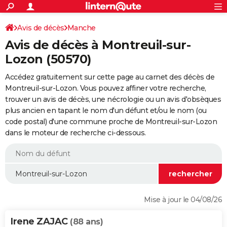
ACTUALITÉS
Connexion
S'inscrire
Avis de décès
Manche
Rechercher
Société
Education
Villes
Politique
Faits Divers
Monde
+
SPORT
Avis de décès à Montreuil-sur-
Football
Cyclisme
Forum
Coupe du monde 2026
Tennis
Rugby
CULTURE
Lozon (50570)
TNT
Cinéma
Musique
Programme TV
Streaming
Sorties cinéma
+
FINANCE
Accédez gratuitement sur cette page au carnet des décès de
Montreuil-sur-Lozon. Vous pouvez affiner votre recherche,
Impôts
Immobilier
Banque
Crédit
Retraite
Epargne
Risques naturels par ville
Assurance
AUTO
trouver un avis de décès, une nécrologie ou un avis d'obsèques
plus ancien en tapant le nom d'un défunt et/ou le nom (ou
Réserver un essai
Berlines
Forum auto
Essais
Citadines
SUV
+
HIGH-TECH
code postal) d'une commune proche de Montreuil-sur-Lozon
dans le moteur de recherche ci-dessous.
Meilleur smartphone
Ordinateurs
Guide high-tech
Mobiles
Internet
Jeux vidéo
+
BRICOLAGE
Aménagement intérieur
Cuisine
Jardinage
+
Forum
Extérieur
Salle de bains
Rangement
WEEK-END
Escapades
Expositions
Week-end nature
Guides de France
Patrimoine
Musées
+
LIFESTYLE
Bien-être
Mode
+
Art de vivre
Loisirs
Modes de vie
SANTE
Mise à jour le 04/08/26
Guide de la santé
Médicaments
+
Alimentation
Maladies
Sommeil
VOYAGE
Irene ZAJAC
(88 ans)