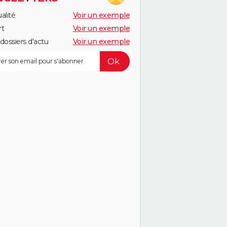
alité
Voir un exemple
rt
Voir un exemple
dossiers d'actu
Voir un exemple