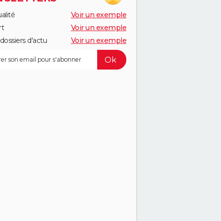
alité
Voir un exemple
rt
Voir un exemple
dossiers d'actu
Voir un exemple