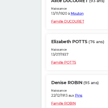
Alice DUCOURET
(93 ans)
Naissance
13/11/1920 à
Mouton
Famille DUCOURET
Elizabeth POTTS
(76 ans)
Naissance
13/07/1937
Famille POTTS
Denise ROBIN
(95 ans)
Naissance
22/12/1913 aux
Pins
Famille ROBIN