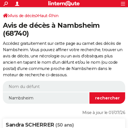
ACTUALITÉS
Connexion
S'inscrire
Avis de décès
Haut-Rhin
Rechercher
Société
Education
Villes
Politique
Faits Divers
Monde
+
SPORT
Avis de décès à Nambsheim
Football
Cyclisme
Forum
Coupe du monde 2026
Tennis
Rugby
CULTURE
(68740)
TNT
Cinéma
Musique
Programme TV
Streaming
Sorties cinéma
+
FINANCE
Accédez gratuitement sur cette page au carnet des décès de
Nambsheim. Vous pouvez affiner votre recherche, trouver un
Impôts
Immobilier
Banque
Crédit
Retraite
Epargne
Risques naturels par ville
Assurance
AUTO
avis de décès, une nécrologie ou un avis d'obsèques plus
ancien en tapant le nom d'un défunt et/ou le nom (ou code
Réserver un essai
Berlines
Forum auto
Essais
Citadines
SUV
+
HIGH-TECH
postal) d'une commune proche de Nambsheim dans le
moteur de recherche ci-dessous.
Meilleur smartphone
Ordinateurs
Guide high-tech
Mobiles
Internet
Jeux vidéo
+
BRICOLAGE
Aménagement intérieur
Cuisine
Jardinage
+
Forum
Extérieur
Salle de bains
Rangement
WEEK-END
Escapades
Expositions
Week-end nature
Guides de France
Patrimoine
Musées
+
LIFESTYLE
Bien-être
Mode
+
Art de vivre
Loisirs
Modes de vie
SANTE
Mise à jour le 01/07/26
Guide de la santé
Médicaments
+
Alimentation
Maladies
Sommeil
VOYAGE
Sandra SCHERRER
(50 ans)