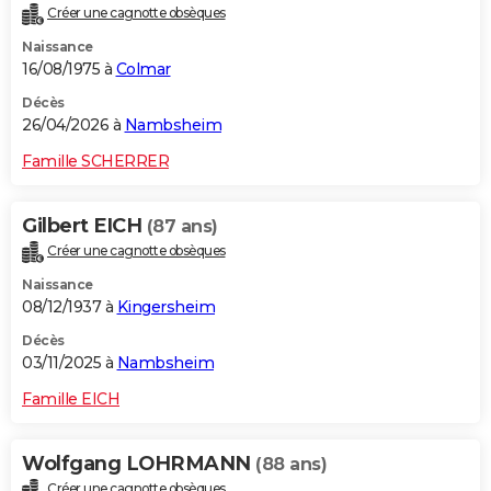
Créer une cagnotte obsèques
City break
Voyage de noces
Climat
Destinations
Voyage nature
Forum
+
PHOTO
Naissance
16/08/1975 à
Colmar
GUIDES D'ACHAT
Décès
BONS PLANS
26/04/2026 à
Nambsheim
CARTE DE VOEUX
Famille SCHERRER
Carte Bonne année
Carte Pâques
Carte de Noël
Carte Saint-Valentin
Carte d'anniversaire
DICTIONNAIRE
Gilbert EICH
(87 ans)
Biographies
Expressions
Dictionnaire
Citations
Proverbes
PROGRAMME TV
Créer une cagnotte obsèques
Naissance
COPAINS D'AVANT
08/12/1937 à
Kingersheim
Se connecter
Collèges
Universités
Service militaire
S'inscrire
Lycées
Primaires
Entreprises
Avis de recherche
AVIS DE DÉCÈS
Décès
03/11/2025 à
Nambsheim
FORUM
Famille EICH
Lifestyle
Sport
Television
Cinema
Bricolage
Culture
Auto
Voyage
Wolfgang LOHRMANN
(88 ans)
Créer une cagnotte obsèques