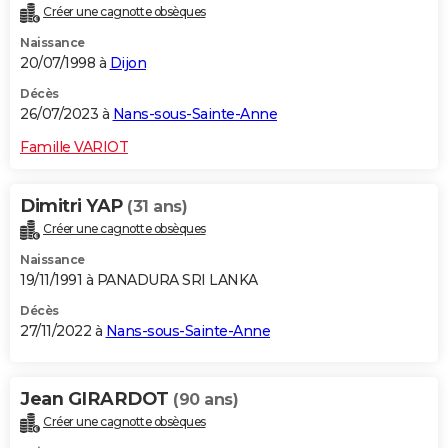
Créer une cagnotte obsèques
City break
Voyage de noces
Climat
Destinations
Voyage nature
Forum
+
PHOTO
Naissance
20/07/1998 à
Dijon
GUIDES D'ACHAT
Décès
BONS PLANS
26/07/2023 à
Nans-sous-Sainte-Anne
CARTE DE VOEUX
Famille VARIOT
Carte Bonne année
Carte Pâques
Carte de Noël
Carte Saint-Valentin
Carte d'anniversaire
DICTIONNAIRE
Dimitri YAP
(31 ans)
Biographies
Expressions
Dictionnaire
Citations
Proverbes
PROGRAMME TV
Créer une cagnotte obsèques
Naissance
COPAINS D'AVANT
19/11/1991 à PANADURA SRI LANKA
Se connecter
Collèges
Universités
Service militaire
S'inscrire
Lycées
Primaires
Entreprises
Avis de recherche
AVIS DE DÉCÈS
Décès
27/11/2022 à
Nans-sous-Sainte-Anne
FORUM
Lifestyle
Sport
Television
Cinema
Bricolage
Culture
Auto
Voyage
Jean GIRARDOT
(90 ans)
Créer une cagnotte obsèques