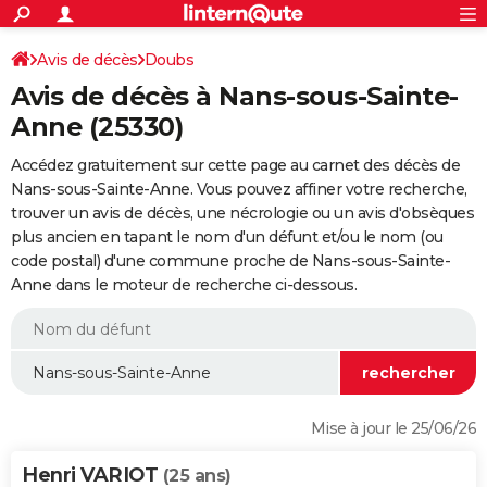
ACTUALITÉS
Connexion
S'inscrire
Avis de décès
Doubs
Rechercher
Société
Education
Villes
Politique
Faits Divers
Monde
+
SPORT
Avis de décès à Nans-sous-Sainte-
Football
Cyclisme
Forum
Coupe du monde 2026
Tennis
Rugby
CULTURE
Anne (25330)
TNT
Cinéma
Musique
Programme TV
Streaming
Sorties cinéma
+
FINANCE
Accédez gratuitement sur cette page au carnet des décès de
Nans-sous-Sainte-Anne. Vous pouvez affiner votre recherche,
Impôts
Immobilier
Banque
Crédit
Retraite
Epargne
Risques naturels par ville
Assurance
AUTO
trouver un avis de décès, une nécrologie ou un avis d'obsèques
plus ancien en tapant le nom d'un défunt et/ou le nom (ou
Réserver un essai
Berlines
Forum auto
Essais
Citadines
SUV
+
HIGH-TECH
code postal) d'une commune proche de Nans-sous-Sainte-
Anne dans le moteur de recherche ci-dessous.
Meilleur smartphone
Ordinateurs
Guide high-tech
Mobiles
Internet
Jeux vidéo
+
BRICOLAGE
Aménagement intérieur
Cuisine
Jardinage
+
Forum
Extérieur
Salle de bains
Rangement
WEEK-END
Escapades
Expositions
Week-end nature
Guides de France
Patrimoine
Musées
+
LIFESTYLE
Bien-être
Mode
+
Art de vivre
Loisirs
Modes de vie
SANTE
Mise à jour le 25/06/26
Guide de la santé
Médicaments
+
Alimentation
Maladies
Sommeil
VOYAGE
Henri VARIOT
(25 ans)