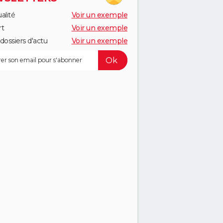
alité
Voir un exemple
rt
Voir un exemple
dossiers d'actu
Voir un exemple