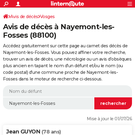
ACTUALITÉS
Connexion
S'inscrire
Avis de décès
Vosges
Rechercher
Société
Education
Villes
Politique
Faits Divers
Monde
+
SPORT
Avis de décès à Nayemont-les-
Football
Cyclisme
Forum
Coupe du monde 2026
Tennis
Rugby
CULTURE
Fosses (88100)
TNT
Cinéma
Musique
Programme TV
Streaming
Sorties cinéma
+
FINANCE
Accédez gratuitement sur cette page au carnet des décès de
Nayemont-les-Fosses. Vous pouvez affiner votre recherche,
Impôts
Immobilier
Banque
Crédit
Retraite
Epargne
Risques naturels par ville
Assurance
AUTO
trouver un avis de décès, une nécrologie ou un avis d'obsèques
plus ancien en tapant le nom d'un défunt et/ou le nom (ou
Réserver un essai
Berlines
Forum auto
Essais
Citadines
SUV
+
HIGH-TECH
code postal) d'une commune proche de Nayemont-les-
Fosses dans le moteur de recherche ci-dessous.
Meilleur smartphone
Ordinateurs
Guide high-tech
Mobiles
Internet
Jeux vidéo
+
BRICOLAGE
Aménagement intérieur
Cuisine
Jardinage
+
Forum
Extérieur
Salle de bains
Rangement
WEEK-END
Escapades
Expositions
Week-end nature
Guides de France
Patrimoine
Musées
+
LIFESTYLE
Bien-être
Mode
+
Art de vivre
Loisirs
Modes de vie
SANTE
Mise à jour le 01/07/26
Guide de la santé
Médicaments
+
Alimentation
Maladies
Sommeil
VOYAGE
Jean GUYON
(78 ans)