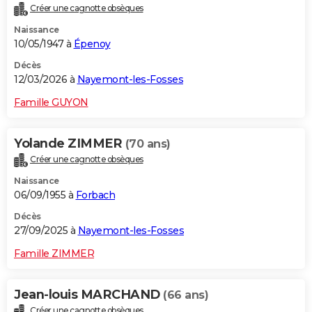
Créer une cagnotte obsèques
City break
Voyage de noces
Climat
Destinations
Voyage nature
Forum
+
PHOTO
Naissance
10/05/1947 à
Épenoy
GUIDES D'ACHAT
Décès
BONS PLANS
12/03/2026 à
Nayemont-les-Fosses
CARTE DE VOEUX
Famille GUYON
Carte Bonne année
Carte Pâques
Carte de Noël
Carte Saint-Valentin
Carte d'anniversaire
DICTIONNAIRE
Yolande ZIMMER
(70 ans)
Biographies
Expressions
Dictionnaire
Citations
Proverbes
PROGRAMME TV
Créer une cagnotte obsèques
Naissance
COPAINS D'AVANT
06/09/1955 à
Forbach
Se connecter
Collèges
Universités
Service militaire
S'inscrire
Lycées
Primaires
Entreprises
Avis de recherche
AVIS DE DÉCÈS
Décès
27/09/2025 à
Nayemont-les-Fosses
FORUM
Famille ZIMMER
Lifestyle
Sport
Television
Cinema
Bricolage
Culture
Auto
Voyage
Jean-louis MARCHAND
(66 ans)
Créer une cagnotte obsèques