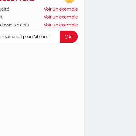
alité
Voir un exemple
rt
Voir un exemple
dossiers d'actu
Voir un exemple