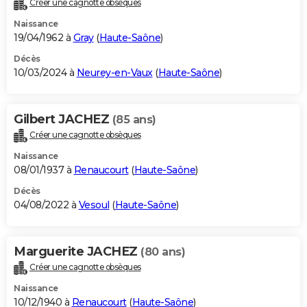
Créer une cagnotte obsèques
City break
Voyage de noces
Climat
Destinations
Voyage nature
Forum
+
PHOTO
Naissance
19/04/1962 à
Gray
(
Haute-Saône
)
GUIDES D'ACHAT
Décès
10/03/2024 à
Neurey-en-Vaux
(
Haute-Saône
)
BONS PLANS
CARTE DE VOEUX
Gilbert JACHEZ
(85 ans)
Carte Bonne année
Carte Pâques
Carte de Noël
Carte Saint-Valentin
Carte d'anniversaire
DICTIONNAIRE
Créer une cagnotte obsèques
Biographies
Expressions
Dictionnaire
Citations
Proverbes
PROGRAMME TV
Naissance
08/01/1937 à
Renaucourt
(
Haute-Saône
)
COPAINS D'AVANT
Décès
04/08/2022 à
Vesoul
(
Haute-Saône
)
Se connecter
Collèges
Universités
Service militaire
S'inscrire
Lycées
Primaires
Entreprises
Avis de recherche
AVIS DE DÉCÈS
FORUM
Marguerite JACHEZ
(80 ans)
Lifestyle
Sport
Television
Cinema
Bricolage
Culture
Auto
Voyage
Créer une cagnotte obsèques
Naissance
10/12/1940 à
Renaucourt
(
Haute-Saône
)