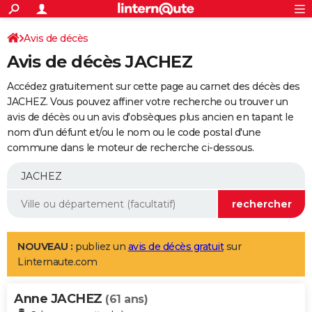
ACTUALITÉS
Connexion
S'inscrire
Avis de décès
Rechercher
Société
Education
Villes
Politique
Faits Divers
Monde
+
SPORT
Avis de décès JACHEZ
Football
Cyclisme
Forum
Coupe du monde 2026
Tennis
Rugby
CULTURE
Accédez gratuitement sur cette page au carnet des décès des
TNT
Cinéma
Musique
Programme TV
Streaming
Sorties cinéma
+
JACHEZ. Vous pouvez affiner votre recherche ou trouver un
FINANCE
avis de décès ou un avis d'obsèques plus ancien en tapant le
Impôts
Immobilier
Banque
Crédit
Retraite
Epargne
Risques naturels par ville
Assurance
AUTO
nom d'un défunt et/ou le nom ou le code postal d'une
commune dans le moteur de recherche ci-dessous.
Réserver un essai
Berlines
Forum auto
Essais
Citadines
SUV
+
HIGH-TECH
Meilleur smartphone
Ordinateurs
Guide high-tech
Mobiles
Internet
Jeux vidéo
+
BRICOLAGE
Aménagement intérieur
Cuisine
Jardinage
+
Forum
Extérieur
Salle de bains
Rangement
WEEK-END
Escapades
Expositions
Week-end nature
Guides de France
Patrimoine
Musées
+
LIFESTYLE
NOUVEAU :
publiez un
avis de décès gratuit
sur
Linternaute.com
Bien-être
Mode
+
Art de vivre
Loisirs
Modes de vie
SANTE
Anne JACHEZ
Guide de la santé
Médicaments
+
Alimentation
Maladies
Sommeil
(61 ans)
VOYAGE