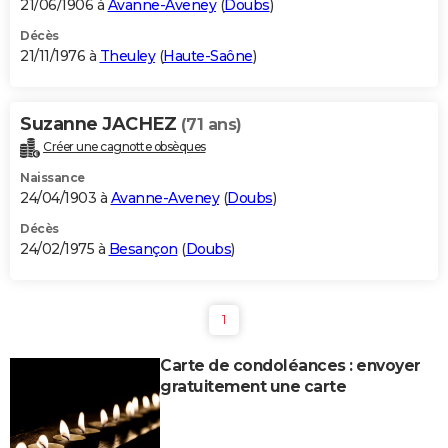
21/06/1906 à
Avanne-Aveney
(
Doubs
)
Décès
21/11/1976 à
Theuley
(
Haute-Saône
)
Suzanne JACHEZ
(71 ans)
Créer une cagnotte obsèques
Naissance
24/04/1903 à
Avanne-Aveney
(
Doubs
)
Décès
24/02/1975 à
Besançon
(
Doubs
)
1
Carte de condoléances : envoyer
gratuitement une carte