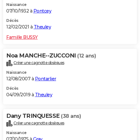
Naissance
City break
Voyage de noces
Climat
Destinations
Voyage nature
Forum
+
PHOTO
07/10/1932 à
Pontcey
GUIDES D'ACHAT
Décès
12/02/2021 à
Theuley
BONS PLANS
Famille BUSSY
CARTE DE VOEUX
Noa MANCHE--ZUCCONI
(12 ans)
Carte Bonne année
Carte Pâques
Carte de Noël
Carte Saint-Valentin
Carte d'anniversaire
DICTIONNAIRE
Créer une cagnotte obsèques
Biographies
Expressions
Dictionnaire
Citations
Proverbes
PROGRAMME TV
Naissance
12/08/2007 à
Pontarlier
COPAINS D'AVANT
Décès
04/09/2019 à
Theuley
Se connecter
Collèges
Universités
Service militaire
S'inscrire
Lycées
Primaires
Entreprises
Avis de recherche
AVIS DE DÉCÈS
FORUM
Dany TRINQUESSE
(38 ans)
Lifestyle
Sport
Television
Cinema
Bricolage
Culture
Auto
Voyage
Créer une cagnotte obsèques
Naissance
07/10/1975 à
Gray