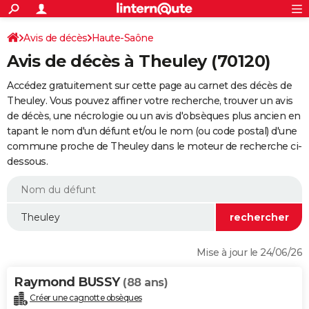
ACTUALITÉS
Connexion
S'inscrire
Avis de décès
Haute-Saône
Rechercher
Société
Education
Villes
Politique
Faits Divers
Monde
+
SPORT
Avis de décès à Theuley (70120)
Football
Cyclisme
Forum
Coupe du monde 2026
Tennis
Rugby
CULTURE
Accédez gratuitement sur cette page au carnet des décès de
TNT
Cinéma
Musique
Programme TV
Streaming
Sorties cinéma
+
Theuley. Vous pouvez affiner votre recherche, trouver un avis
FINANCE
de décès, une nécrologie ou un avis d'obsèques plus ancien en
Impôts
Immobilier
Banque
Crédit
Retraite
Epargne
Risques naturels par ville
Assurance
AUTO
tapant le nom d'un défunt et/ou le nom (ou code postal) d'une
commune proche de Theuley dans le moteur de recherche ci-
Réserver un essai
Berlines
Forum auto
Essais
Citadines
SUV
+
HIGH-TECH
dessous.
Meilleur smartphone
Ordinateurs
Guide high-tech
Mobiles
Internet
Jeux vidéo
+
BRICOLAGE
Aménagement intérieur
Cuisine
Jardinage
+
Forum
Extérieur
Salle de bains
Rangement
WEEK-END
Escapades
Expositions
Week-end nature
Guides de France
Patrimoine
Musées
+
LIFESTYLE
Mise à jour le 24/06/26
Bien-être
Mode
+
Art de vivre
Loisirs
Modes de vie
SANTE
Raymond BUSSY
(88 ans)
Guide de la santé
Médicaments
+
Alimentation
Maladies
Sommeil
VOYAGE
Créer une cagnotte obsèques