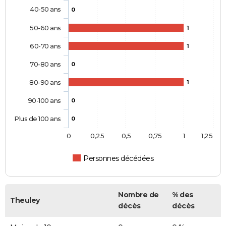
40-50 ans
0
50-60 ans
1
60-70 ans
1
70-80 ans
0
80-90 ans
1
90-100 ans
0
Plus de 100 ans
0
0
0,25
0,5
0,75
1
1,25
Personnes décédées
Nombre de
% des
Theuley
décès
décès