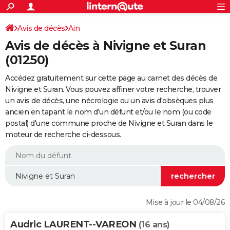
ACTUALITÉS
Connexion
S'inscrire
Avis de décès
Ain
Rechercher
Société
Education
Villes
Politique
Faits Divers
Monde
+
SPORT
Avis de décès à Nivigne et Suran
Football
Cyclisme
Forum
Coupe du monde 2026
Tennis
Rugby
CULTURE
(01250)
TNT
Cinéma
Musique
Programme TV
Streaming
Sorties cinéma
+
FINANCE
Accédez gratuitement sur cette page au carnet des décès de
Nivigne et Suran. Vous pouvez affiner votre recherche, trouver
Impôts
Immobilier
Banque
Crédit
Retraite
Epargne
Risques naturels par ville
Assurance
AUTO
un avis de décès, une nécrologie ou un avis d'obsèques plus
ancien en tapant le nom d'un défunt et/ou le nom (ou code
Réserver un essai
Berlines
Forum auto
Essais
Citadines
SUV
+
HIGH-TECH
postal) d'une commune proche de Nivigne et Suran dans le
moteur de recherche ci-dessous.
Meilleur smartphone
Ordinateurs
Guide high-tech
Mobiles
Internet
Jeux vidéo
+
BRICOLAGE
Aménagement intérieur
Cuisine
Jardinage
+
Forum
Extérieur
Salle de bains
Rangement
WEEK-END
Escapades
Expositions
Week-end nature
Guides de France
Patrimoine
Musées
+
LIFESTYLE
Bien-être
Mode
+
Art de vivre
Loisirs
Modes de vie
SANTE
Mise à jour le 04/08/26
Guide de la santé
Médicaments
+
Alimentation
Maladies
Sommeil
VOYAGE
Audric LAURENT--VAREON
(16 ans)