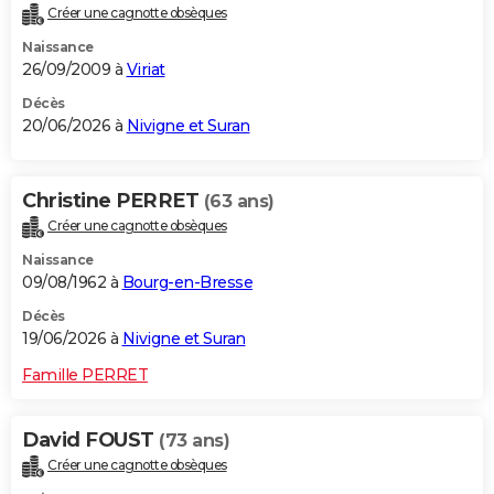
Créer une cagnotte obsèques
City break
Voyage de noces
Climat
Destinations
Voyage nature
Forum
+
PHOTO
Naissance
26/09/2009 à
Viriat
GUIDES D'ACHAT
Décès
BONS PLANS
20/06/2026 à
Nivigne et Suran
CARTE DE VOEUX
Christine PERRET
(63 ans)
Carte Bonne année
Carte Pâques
Carte de Noël
Carte Saint-Valentin
Carte d'anniversaire
DICTIONNAIRE
Créer une cagnotte obsèques
Biographies
Expressions
Dictionnaire
Citations
Proverbes
PROGRAMME TV
Naissance
09/08/1962 à
Bourg-en-Bresse
COPAINS D'AVANT
Décès
Se connecter
Collèges
Universités
Service militaire
S'inscrire
Lycées
Primaires
Entreprises
Avis de recherche
19/06/2026 à
Nivigne et Suran
AVIS DE DÉCÈS
Famille PERRET
FORUM
Lifestyle
Sport
Television
Cinema
Bricolage
Culture
Auto
Voyage
David FOUST
(73 ans)
Créer une cagnotte obsèques