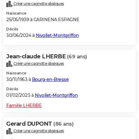
Créer une cagnotte obsèques
City break
Voyage de noces
Climat
Destinations
Voyage nature
Forum
+
PHOTO
Naissance
25/05/1939 à CARINENA ESPAGNE
GUIDES D'ACHAT
Décès
BONS PLANS
30/06/2024 à
Nivollet-Montgriffon
CARTE DE VOEUX
Jean-claude LHERBE
(69 ans)
Carte Bonne année
Carte Pâques
Carte de Noël
Carte Saint-Valentin
Carte d'anniversaire
DICTIONNAIRE
Créer une cagnotte obsèques
Biographies
Expressions
Dictionnaire
Citations
Proverbes
PROGRAMME TV
Naissance
30/11/1953 à
Bourg-en-Bresse
COPAINS D'AVANT
Décès
Se connecter
Collèges
Universités
Service militaire
S'inscrire
Lycées
Primaires
Entreprises
Avis de recherche
01/02/2023 à
Nivollet-Montgriffon
AVIS DE DÉCÈS
Famille LHERBE
FORUM
Lifestyle
Sport
Television
Cinema
Bricolage
Culture
Auto
Voyage
Gerard DUPONT
(86 ans)
Créer une cagnotte obsèques