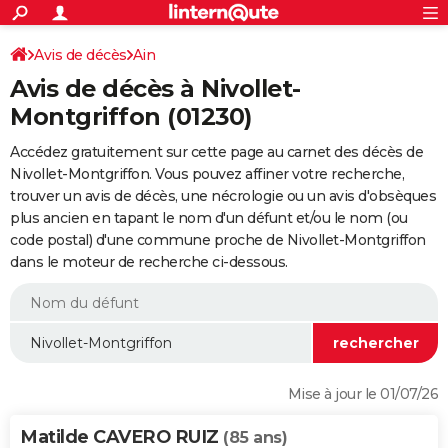
ACTUALITÉS
Connexion
S'inscrire
Avis de décès
Ain
Rechercher
Société
Education
Villes
Politique
Faits Divers
Monde
+
SPORT
Avis de décès à Nivollet-
Football
Cyclisme
Forum
Coupe du monde 2026
Tennis
Rugby
CULTURE
Montgriffon (01230)
TNT
Cinéma
Musique
Programme TV
Streaming
Sorties cinéma
+
FINANCE
Accédez gratuitement sur cette page au carnet des décès de
Nivollet-Montgriffon. Vous pouvez affiner votre recherche,
Impôts
Immobilier
Banque
Crédit
Retraite
Epargne
Risques naturels par ville
Assurance
AUTO
trouver un avis de décès, une nécrologie ou un avis d'obsèques
plus ancien en tapant le nom d'un défunt et/ou le nom (ou
Réserver un essai
Berlines
Forum auto
Essais
Citadines
SUV
+
HIGH-TECH
code postal) d'une commune proche de Nivollet-Montgriffon
dans le moteur de recherche ci-dessous.
Meilleur smartphone
Ordinateurs
Guide high-tech
Mobiles
Internet
Jeux vidéo
+
BRICOLAGE
Aménagement intérieur
Cuisine
Jardinage
+
Forum
Extérieur
Salle de bains
Rangement
WEEK-END
Escapades
Expositions
Week-end nature
Guides de France
Patrimoine
Musées
+
LIFESTYLE
Bien-être
Mode
+
Art de vivre
Loisirs
Modes de vie
SANTE
Mise à jour le 01/07/26
Guide de la santé
Médicaments
+
Alimentation
Maladies
Sommeil
VOYAGE
Matilde CAVERO RUIZ
(85 ans)