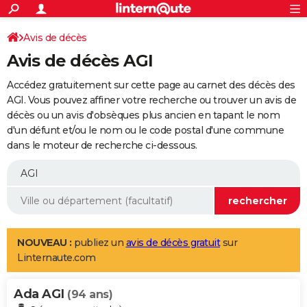
ACTUALITÉS
Connexion
S'inscrire
Avis de décès
Rechercher
Société
Education
Villes
Politique
Faits Divers
Monde
+
SPORT
Avis de décès AGI
Football
Cyclisme
Forum
Coupe du monde 2026
Tennis
Rugby
CULTURE
Accédez gratuitement sur cette page au carnet des décès des
TNT
Cinéma
Musique
Programme TV
Streaming
Sorties cinéma
+
AGI. Vous pouvez affiner votre recherche ou trouver un avis de
FINANCE
décès ou un avis d'obsèques plus ancien en tapant le nom
Impôts
Immobilier
Banque
Crédit
Retraite
Epargne
Risques naturels par ville
Assurance
AUTO
d'un défunt et/ou le nom ou le code postal d'une commune
dans le moteur de recherche ci-dessous.
Réserver un essai
Berlines
Forum auto
Essais
Citadines
SUV
+
HIGH-TECH
Meilleur smartphone
Ordinateurs
Guide high-tech
Mobiles
Internet
Jeux vidéo
+
BRICOLAGE
Aménagement intérieur
Cuisine
Jardinage
+
Forum
Extérieur
Salle de bains
Rangement
WEEK-END
Escapades
Expositions
Week-end nature
Guides de France
Patrimoine
Musées
+
LIFESTYLE
NOUVEAU :
publiez un
avis de décès gratuit
sur
Linternaute.com
Bien-être
Mode
+
Art de vivre
Loisirs
Modes de vie
SANTE
Ada AGI
Guide de la santé
Médicaments
+
Alimentation
Maladies
Sommeil
(94 ans)
VOYAGE