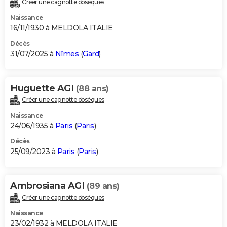
Créer une cagnotte obsèques
City break
Voyage de noces
Climat
Destinations
Voyage nature
Forum
+
PHOTO
Naissance
16/11/1930 à MELDOLA ITALIE
GUIDES D'ACHAT
Décès
31/07/2025 à
Nîmes
(
Gard
)
BONS PLANS
CARTE DE VOEUX
Huguette AGI
(88 ans)
Carte Bonne année
Carte Pâques
Carte de Noël
Carte Saint-Valentin
Carte d'anniversaire
DICTIONNAIRE
Créer une cagnotte obsèques
Biographies
Expressions
Dictionnaire
Citations
Proverbes
PROGRAMME TV
Naissance
24/06/1935 à
Paris
(
Paris
)
COPAINS D'AVANT
Décès
25/09/2023 à
Paris
(
Paris
)
Se connecter
Collèges
Universités
Service militaire
S'inscrire
Lycées
Primaires
Entreprises
Avis de recherche
AVIS DE DÉCÈS
FORUM
Ambrosiana AGI
(89 ans)
Lifestyle
Sport
Television
Cinema
Bricolage
Culture
Auto
Voyage
Créer une cagnotte obsèques
Naissance
23/02/1932 à MELDOLA ITALIE