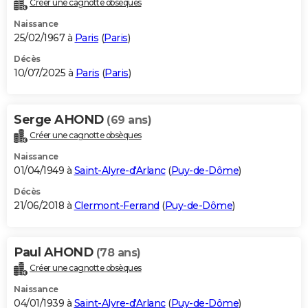
Créer une cagnotte obsèques
City break
Voyage de noces
Climat
Destinations
Voyage nature
Forum
+
PHOTO
Naissance
25/02/1967 à
Paris
(
Paris
)
GUIDES D'ACHAT
Décès
10/07/2025 à
Paris
(
Paris
)
BONS PLANS
CARTE DE VOEUX
Serge AHOND
(69 ans)
Carte Bonne année
Carte Pâques
Carte de Noël
Carte Saint-Valentin
Carte d'anniversaire
DICTIONNAIRE
Créer une cagnotte obsèques
Biographies
Expressions
Dictionnaire
Citations
Proverbes
PROGRAMME TV
Naissance
01/04/1949 à
Saint-Alyre-d'Arlanc
(
Puy-de-Dôme
)
COPAINS D'AVANT
Décès
21/06/2018 à
Clermont-Ferrand
(
Puy-de-Dôme
)
Se connecter
Collèges
Universités
Service militaire
S'inscrire
Lycées
Primaires
Entreprises
Avis de recherche
AVIS DE DÉCÈS
FORUM
Paul AHOND
(78 ans)
Lifestyle
Sport
Television
Cinema
Bricolage
Culture
Auto
Voyage
Créer une cagnotte obsèques
Naissance
04/01/1939 à
Saint-Alyre-d'Arlanc
(
Puy-de-Dôme
)