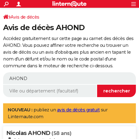
ACTUALITÉS
Connexion
S'inscrire
Avis de décès
Rechercher
Société
Education
Villes
Politique
Faits Divers
Monde
+
SPORT
Avis de décès AHOND
Football
Cyclisme
Forum
Coupe du monde 2026
Tennis
Rugby
CULTURE
Accédez gratuitement sur cette page au carnet des décès des
TNT
Cinéma
Musique
Programme TV
Streaming
Sorties cinéma
+
AHOND. Vous pouvez affiner votre recherche ou trouver un
FINANCE
avis de décès ou un avis d'obsèques plus ancien en tapant le
Impôts
Immobilier
Banque
Crédit
Retraite
Epargne
Risques naturels par ville
Assurance
AUTO
nom d'un défunt et/ou le nom ou le code postal d'une
commune dans le moteur de recherche ci-dessous.
Réserver un essai
Berlines
Forum auto
Essais
Citadines
SUV
+
HIGH-TECH
Meilleur smartphone
Ordinateurs
Guide high-tech
Mobiles
Internet
Jeux vidéo
+
BRICOLAGE
Aménagement intérieur
Cuisine
Jardinage
+
Forum
Extérieur
Salle de bains
Rangement
WEEK-END
Escapades
Expositions
Week-end nature
Guides de France
Patrimoine
Musées
+
LIFESTYLE
NOUVEAU :
publiez un
avis de décès gratuit
sur
Linternaute.com
Bien-être
Mode
+
Art de vivre
Loisirs
Modes de vie
SANTE
Nicolas AHOND
Guide de la santé
Médicaments
+
Alimentation
Maladies
Sommeil
(58 ans)
VOYAGE