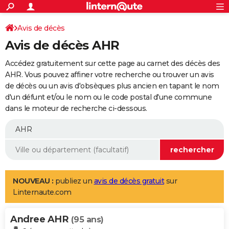
ACTUALITÉS
Connexion
S'inscrire
Avis de décès
Rechercher
Société
Education
Villes
Politique
Faits Divers
Monde
+
SPORT
Avis de décès AHR
Football
Cyclisme
Forum
Coupe du monde 2026
Tennis
Rugby
CULTURE
Accédez gratuitement sur cette page au carnet des décès des
TNT
Cinéma
Musique
Programme TV
Streaming
Sorties cinéma
+
AHR. Vous pouvez affiner votre recherche ou trouver un avis
FINANCE
de décès ou un avis d'obsèques plus ancien en tapant le nom
Impôts
Immobilier
Banque
Crédit
Retraite
Epargne
Risques naturels par ville
Assurance
AUTO
d'un défunt et/ou le nom ou le code postal d'une commune
dans le moteur de recherche ci-dessous.
Réserver un essai
Berlines
Forum auto
Essais
Citadines
SUV
+
HIGH-TECH
Meilleur smartphone
Ordinateurs
Guide high-tech
Mobiles
Internet
Jeux vidéo
+
BRICOLAGE
Aménagement intérieur
Cuisine
Jardinage
+
Forum
Extérieur
Salle de bains
Rangement
WEEK-END
Escapades
Expositions
Week-end nature
Guides de France
Patrimoine
Musées
+
LIFESTYLE
NOUVEAU :
publiez un
avis de décès gratuit
sur
Linternaute.com
Bien-être
Mode
+
Art de vivre
Loisirs
Modes de vie
SANTE
Andree AHR
Guide de la santé
Médicaments
+
Alimentation
Maladies
Sommeil
(95 ans)
VOYAGE