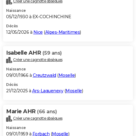
Créer une cagnotte obsèques
City break
Voyage de noces
Climat
Destinations
Voyage nature
Forum
+
PHOTO
Naissance
05/12/1930 à EX-COCHINCHINE
GUIDES D'ACHAT
Décès
12/05/2026 à
Nice
(
Alpes-Maritimes
)
BONS PLANS
CARTE DE VOEUX
Isabelle AHR
(59 ans)
Carte Bonne année
Carte Pâques
Carte de Noël
Carte Saint-Valentin
Carte d'anniversaire
DICTIONNAIRE
Créer une cagnotte obsèques
Biographies
Expressions
Dictionnaire
Citations
Proverbes
PROGRAMME TV
Naissance
09/01/1966 à
Creutzwald
(
Moselle
)
COPAINS D'AVANT
Décès
21/12/2025 à
Ars-Laquenexy
(
Moselle
)
Se connecter
Collèges
Universités
Service militaire
S'inscrire
Lycées
Primaires
Entreprises
Avis de recherche
AVIS DE DÉCÈS
FORUM
Marie AHR
(66 ans)
Lifestyle
Sport
Television
Cinema
Bricolage
Culture
Auto
Voyage
Créer une cagnotte obsèques
Naissance
09/01/1959 à
Forbach
(
Moselle
)