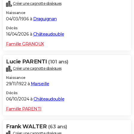
Créer une cagnotte obsèques
City break
Voyage de noces
Climat
Destinations
Voyage nature
Forum
+
PHOTO
Naissance
04/03/1936 à
Draguignan
GUIDES D'ACHAT
Décès
BONS PLANS
16/04/2026 à
Châteaudouble
CARTE DE VOEUX
Famille GRANOUX
Carte Bonne année
Carte Pâques
Carte de Noël
Carte Saint-Valentin
Carte d'anniversaire
DICTIONNAIRE
Lucie PARENTI
(101 ans)
Biographies
Expressions
Dictionnaire
Citations
Proverbes
PROGRAMME TV
Créer une cagnotte obsèques
Naissance
COPAINS D'AVANT
29/11/1922 à
Marseille
Se connecter
Collèges
Universités
Service militaire
S'inscrire
Lycées
Primaires
Entreprises
Avis de recherche
AVIS DE DÉCÈS
Décès
06/10/2024 à
Châteaudouble
FORUM
Famille PARENTI
Lifestyle
Sport
Television
Cinema
Bricolage
Culture
Auto
Voyage
Frank WALTER
(63 ans)
Créer une cagnotte obsèques