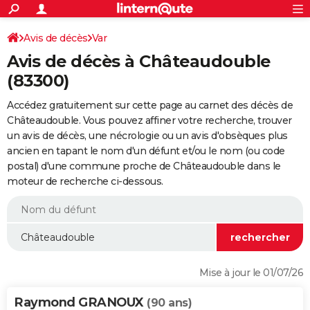
ACTUALITÉS
Connexion
S'inscrire
Avis de décès
Var
Rechercher
Société
Education
Villes
Politique
Faits Divers
Monde
+
SPORT
Avis de décès à Châteaudouble
Football
Cyclisme
Forum
Coupe du monde 2026
Tennis
Rugby
CULTURE
(83300)
TNT
Cinéma
Musique
Programme TV
Streaming
Sorties cinéma
+
FINANCE
Accédez gratuitement sur cette page au carnet des décès de
Châteaudouble. Vous pouvez affiner votre recherche, trouver
Impôts
Immobilier
Banque
Crédit
Retraite
Epargne
Risques naturels par ville
Assurance
AUTO
un avis de décès, une nécrologie ou un avis d'obsèques plus
ancien en tapant le nom d'un défunt et/ou le nom (ou code
Réserver un essai
Berlines
Forum auto
Essais
Citadines
SUV
+
HIGH-TECH
postal) d'une commune proche de Châteaudouble dans le
moteur de recherche ci-dessous.
Meilleur smartphone
Ordinateurs
Guide high-tech
Mobiles
Internet
Jeux vidéo
+
BRICOLAGE
Aménagement intérieur
Cuisine
Jardinage
+
Forum
Extérieur
Salle de bains
Rangement
WEEK-END
Escapades
Expositions
Week-end nature
Guides de France
Patrimoine
Musées
+
LIFESTYLE
Bien-être
Mode
+
Art de vivre
Loisirs
Modes de vie
SANTE
Mise à jour le 01/07/26
Guide de la santé
Médicaments
+
Alimentation
Maladies
Sommeil
VOYAGE
Raymond GRANOUX
(90 ans)