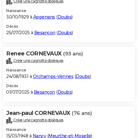
Créer une cagnotte obsèques
City break
Voyage de noces
Climat
Destinations
Voyage nature
Forum
+
PHOTO
Naissance
30/10/1929 à
Appenans
(
Doubs
)
GUIDES D'ACHAT
Décès
25/07/2025 à
Besançon
(
Doubs
)
BONS PLANS
CARTE DE VOEUX
Renee CORNEVAUX
(93 ans)
Carte Bonne année
Carte Pâques
Carte de Noël
Carte Saint-Valentin
Carte d'anniversaire
DICTIONNAIRE
Créer une cagnotte obsèques
Biographies
Expressions
Dictionnaire
Citations
Proverbes
PROGRAMME TV
Naissance
24/08/1931 à
Orchamps-Vennes
(
Doubs
)
COPAINS D'AVANT
Décès
01/07/2025 à
Besançon
(
Doubs
)
Se connecter
Collèges
Universités
Service militaire
S'inscrire
Lycées
Primaires
Entreprises
Avis de recherche
AVIS DE DÉCÈS
FORUM
Jean-paul CORNEVAUX
(76 ans)
Lifestyle
Sport
Television
Cinema
Bricolage
Culture
Auto
Voyage
Créer une cagnotte obsèques
Naissance
15/03/1948 à
Nancy
(
Meurthe-et-Moselle
)