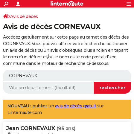
ACTUALITÉS
Connexion
S'inscrire
Avis de décès
Rechercher
Société
Education
Villes
Politique
Faits Divers
Monde
+
SPORT
Avis de décès CORNEVAUX
Football
Cyclisme
Forum
Coupe du monde 2026
Tennis
Rugby
CULTURE
Accédez gratuitement sur cette page au carnet des décès des
TNT
Cinéma
Musique
Programme TV
Streaming
Sorties cinéma
+
CORNEVAUX. Vous pouvez affiner votre recherche ou trouver
FINANCE
un avis de décès ou un avis d'obsèques plus ancien en tapant
Impôts
Immobilier
Banque
Crédit
Retraite
Epargne
Risques naturels par ville
Assurance
AUTO
le nom d'un défunt et/ou le nom ou le code postal d'une
commune dans le moteur de recherche ci-dessous.
Réserver un essai
Berlines
Forum auto
Essais
Citadines
SUV
+
HIGH-TECH
Meilleur smartphone
Ordinateurs
Guide high-tech
Mobiles
Internet
Jeux vidéo
+
BRICOLAGE
Aménagement intérieur
Cuisine
Jardinage
+
Forum
Extérieur
Salle de bains
Rangement
WEEK-END
Escapades
Expositions
Week-end nature
Guides de France
Patrimoine
Musées
+
LIFESTYLE
NOUVEAU :
publiez un
avis de décès gratuit
sur
Linternaute.com
Bien-être
Mode
+
Art de vivre
Loisirs
Modes de vie
SANTE
Jean CORNEVAUX
Guide de la santé
Médicaments
+
Alimentation
Maladies
Sommeil
(95 ans)
VOYAGE