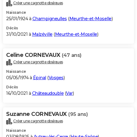
Créer une cagnotte obsèques
Naissance
25/01/1924 à
Champigneulles
(
Meurthe-et-Moselle
)
Décès
31/10/2021 à
Malzéville
(
Meurthe-et-Moselle
)
Celine CORNEVAUX
(47 ans)
Créer une cagnotte obsèques
Naissance
05/05/1974 à
Épinal
(
Vosges
)
Décès
16/10/2021 à
Châteaudouble
(
Var
)
Suzanne CORNEVAUX
(95 ans)
Créer une cagnotte obsèques
Naissance
03/08/1925 à
Autrey-lès-Cerre
(
Haute-Saône
)