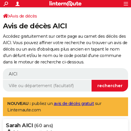
ACTUALITÉS
Connexion
S'inscrire
Avis de décès
Rechercher
Société
Education
Villes
Politique
Faits Divers
Monde
+
SPORT
Avis de décès AICI
Football
Cyclisme
Forum
Coupe du monde 2026
Tennis
Rugby
CULTURE
Accédez gratuitement sur cette page au carnet des décès des
TNT
Cinéma
Musique
Programme TV
Streaming
Sorties cinéma
+
AICI. Vous pouvez affiner votre recherche ou trouver un avis de
FINANCE
décès ou un avis d'obsèques plus ancien en tapant le nom
Impôts
Immobilier
Banque
Crédit
Retraite
Epargne
Risques naturels par ville
Assurance
AUTO
d'un défunt et/ou le nom ou le code postal d'une commune
dans le moteur de recherche ci-dessous.
Réserver un essai
Berlines
Forum auto
Essais
Citadines
SUV
+
HIGH-TECH
Meilleur smartphone
Ordinateurs
Guide high-tech
Mobiles
Internet
Jeux vidéo
+
BRICOLAGE
Aménagement intérieur
Cuisine
Jardinage
+
Forum
Extérieur
Salle de bains
Rangement
WEEK-END
Escapades
Expositions
Week-end nature
Guides de France
Patrimoine
Musées
+
LIFESTYLE
NOUVEAU :
publiez un
avis de décès gratuit
sur
Linternaute.com
Bien-être
Mode
+
Art de vivre
Loisirs
Modes de vie
SANTE
Sarah AICI
Guide de la santé
Médicaments
+
Alimentation
Maladies
Sommeil
(60 ans)
VOYAGE