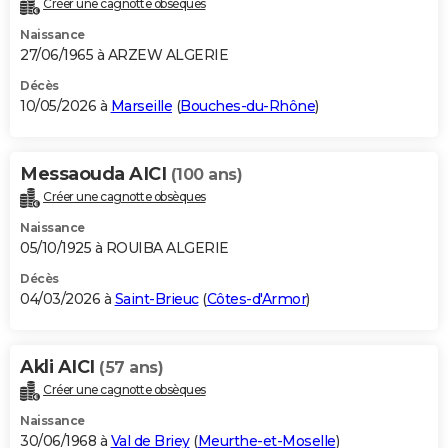
Créer une cagnotte obsèques
City break
Voyage de noces
Climat
Destinations
Voyage nature
Forum
+
PHOTO
Naissance
27/06/1965 à ARZEW ALGERIE
GUIDES D'ACHAT
Décès
10/05/2026 à
Marseille
(
Bouches-du-Rhône
)
BONS PLANS
CARTE DE VOEUX
Messaouda AICI
(100 ans)
Carte Bonne année
Carte Pâques
Carte de Noël
Carte Saint-Valentin
Carte d'anniversaire
DICTIONNAIRE
Créer une cagnotte obsèques
Biographies
Expressions
Dictionnaire
Citations
Proverbes
PROGRAMME TV
Naissance
05/10/1925 à ROUIBA ALGERIE
COPAINS D'AVANT
Décès
04/03/2026 à
Saint-Brieuc
(
Côtes-d'Armor
)
Se connecter
Collèges
Universités
Service militaire
S'inscrire
Lycées
Primaires
Entreprises
Avis de recherche
AVIS DE DÉCÈS
FORUM
Akli AICI
(57 ans)
Lifestyle
Sport
Television
Cinema
Bricolage
Culture
Auto
Voyage
Créer une cagnotte obsèques
Naissance
30/06/1968 à
Val de Briey
(
Meurthe-et-Moselle
)