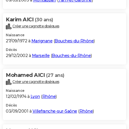
09/05/2003 à
Montauban
(
Tarn-et-Garonne
)
Karim AICI
(30 ans)
Créer une cagnotte obsèques
Naissance
27/09/1972 à
Marignane
(
Bouches-du-Rhône
)
Décès
29/12/2002 à
Marseille
(
Bouches-du-Rhône
)
Mohamed AICI
(27 ans)
Créer une cagnotte obsèques
Naissance
12/02/1974 à
Lyon
(
Rhône
)
Décès
03/09/2001 à
Villefranche-sur-Saône
(
Rhône
)