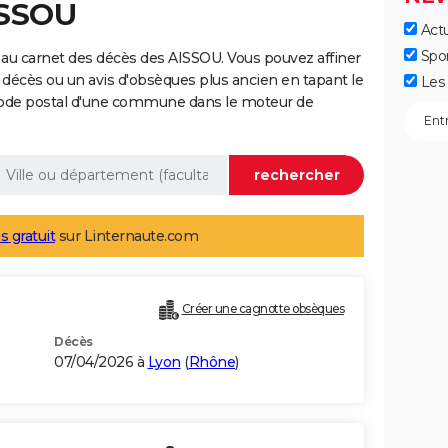
ISSOU
Actu
Spo
au carnet des décès des AISSOU. Vous pouvez affiner
 décès ou un avis d'obsèques plus ancien en tapant le
Les 
code postal d'une commune dans le moteur de
s gratuit
sur Linternaute.com
Créer une cagnotte obsèques
Décès
07/04/2026 à
Lyon
(
Rhône
)