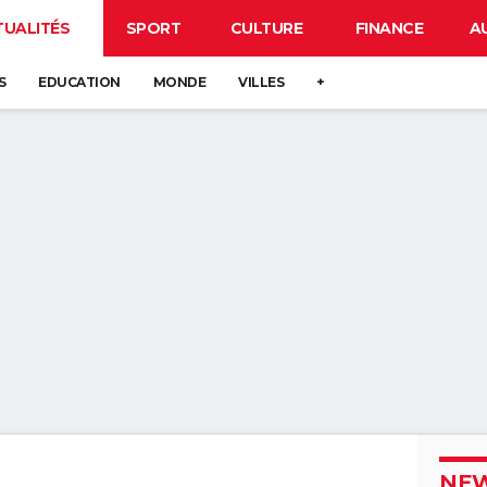
TUALITÉS
SPORT
CULTURE
FINANCE
A
S
EDUCATION
MONDE
VILLES
+
NEW