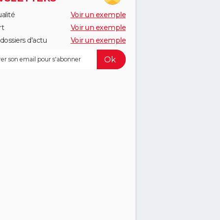
alité
Voir un exemple
rt
Voir un exemple
dossiers d'actu
Voir un exemple