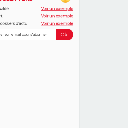
alité
Voir un exemple
rt
Voir un exemple
dossiers d'actu
Voir un exemple