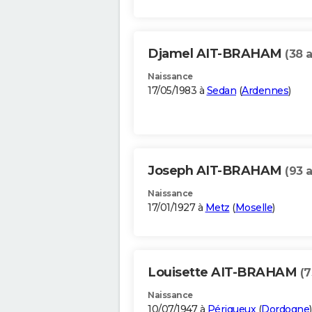
Djamel AIT-BRAHAM
(38 
Naissance
17/05/1983 à
Sedan
(
Ardennes
)
Joseph AIT-BRAHAM
(93 
Naissance
17/01/1927 à
Metz
(
Moselle
)
Louisette AIT-BRAHAM
(7
Naissance
10/07/1947 à
Périgueux
(
Dordogne
)