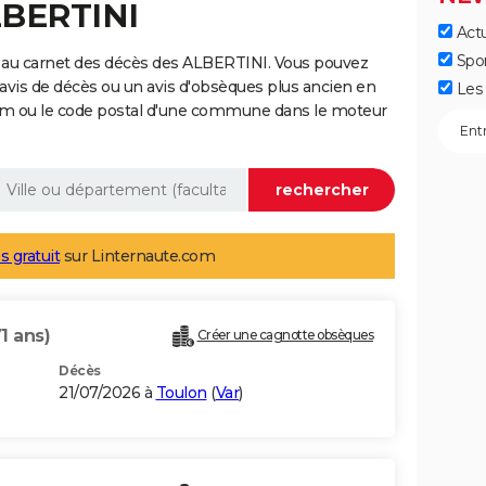
LBERTINI
Actu
Spo
 au carnet des décès des ALBERTINI. Vous pouvez
 avis de décès ou un avis d'obsèques plus ancien en
Les 
nom ou le code postal d'une commune dans le moteur
s gratuit
sur Linternaute.com
71 ans)
Créer une cagnotte obsèques
Décès
21/07/2026 à
Toulon
(
Var
)