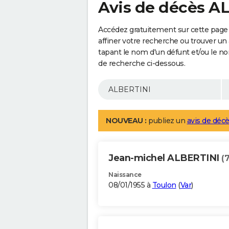
Avis de décès A
Accédez gratuitement sur cette page
affiner votre recherche ou trouver un
tapant le nom d'un défunt et/ou le 
de recherche ci-dessous.
NOUVEAU :
publiez un
avis de décè
Jean-michel ALBERTINI
(
Naissance
08/01/1955 à
Toulon
(
Var
)