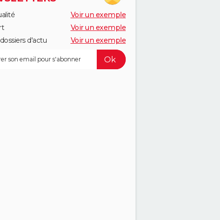
alité
Voir un exemple
rt
Voir un exemple
dossiers d'actu
Voir un exemple