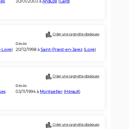
ses
30/01/2003 à
Anduze
(
Gard
)
Créer une cagnotte obsèques
Décès
-Loire
)
20/12/1998 à
Saint-Priest-en-Jarez
(
Loire
)
Créer une cagnotte obsèques
Décès
ses
03/11/1994 à
Montpellier
(
Hérault
)
Créer une cagnotte obsèques