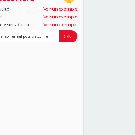
alité
Voir un exemple
rt
Voir un exemple
dossiers d'actu
Voir un exemple