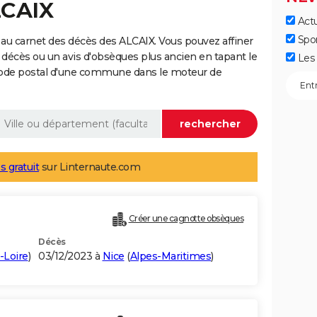
LCAIX
Actu
Spo
au carnet des décès des ALCAIX. Vous pouvez affiner
 décès ou un avis d'obsèques plus ancien en tapant le
Les 
code postal d'une commune dans le moteur de
s gratuit
sur Linternaute.com
Créer une cagnotte obsèques
Décès
-Loire
)
03/12/2023 à
Nice
(
Alpes-Maritimes
)