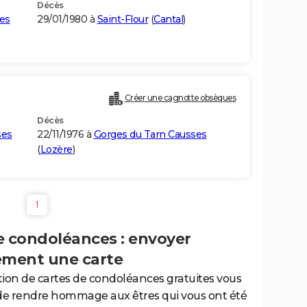
Décès
es
29/01/1980 à
Saint-Flour
(
Cantal
)
Créer une cagnotte obsèques
Décès
ses
22/11/1976 à
Gorges du Tarn Causses
(
Lozère
)
1
e condoléances : envoyer
ement une carte
tion de cartes de condoléances gratuites vous
de rendre hommage aux êtres qui vous ont été