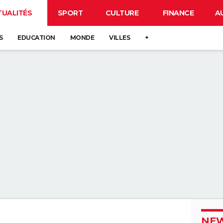
TUALITÉS
SPORT
CULTURE
FINANCE
A
S
EDUCATION
MONDE
VILLES
+
NEW