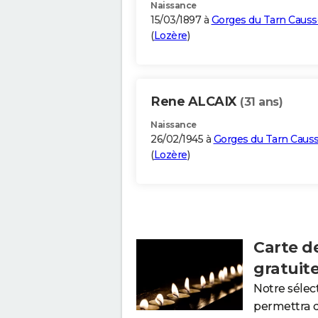
Naissance
15/03/1897 à
Gorges du Tarn Causs
(
Lozère
)
Rene ALCAIX
(31 ans)
Naissance
26/02/1945 à
Gorges du Tarn Caus
(
Lozère
)
Carte d
gratuit
Notre sélec
permettra 