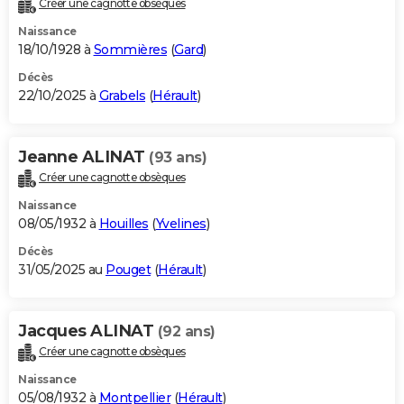
Créer une cagnotte obsèques
City break
Voyage de noces
Climat
Destinations
Voyage nature
Forum
+
PHOTO
Naissance
18/10/1928 à
Sommières
(
Gard
)
GUIDES D'ACHAT
Décès
22/10/2025 à
Grabels
(
Hérault
)
BONS PLANS
CARTE DE VOEUX
Jeanne ALINAT
(93 ans)
Carte Bonne année
Carte Pâques
Carte de Noël
Carte Saint-Valentin
Carte d'anniversaire
DICTIONNAIRE
Créer une cagnotte obsèques
Biographies
Expressions
Dictionnaire
Citations
Proverbes
PROGRAMME TV
Naissance
08/05/1932 à
Houilles
(
Yvelines
)
COPAINS D'AVANT
Décès
31/05/2025 au
Pouget
(
Hérault
)
Se connecter
Collèges
Universités
Service militaire
S'inscrire
Lycées
Primaires
Entreprises
Avis de recherche
AVIS DE DÉCÈS
FORUM
Jacques ALINAT
(92 ans)
Lifestyle
Sport
Television
Cinema
Bricolage
Culture
Auto
Voyage
Créer une cagnotte obsèques
Naissance
05/08/1932 à
Montpellier
(
Hérault
)