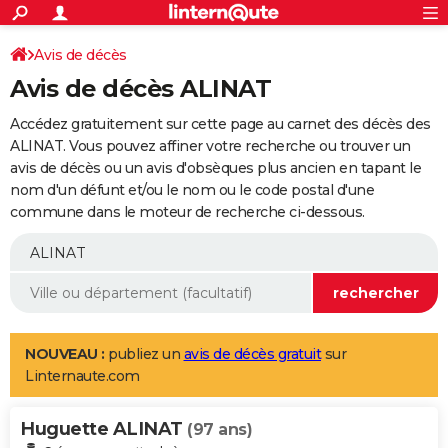
ACTUALITÉS
Connexion
S'inscrire
Avis de décès
Rechercher
Société
Education
Villes
Politique
Faits Divers
Monde
+
SPORT
Avis de décès ALINAT
Football
Cyclisme
Forum
Coupe du monde 2026
Tennis
Rugby
CULTURE
Accédez gratuitement sur cette page au carnet des décès des
TNT
Cinéma
Musique
Programme TV
Streaming
Sorties cinéma
+
ALINAT. Vous pouvez affiner votre recherche ou trouver un
FINANCE
avis de décès ou un avis d'obsèques plus ancien en tapant le
Impôts
Immobilier
Banque
Crédit
Retraite
Epargne
Risques naturels par ville
Assurance
AUTO
nom d'un défunt et/ou le nom ou le code postal d'une
commune dans le moteur de recherche ci-dessous.
Réserver un essai
Berlines
Forum auto
Essais
Citadines
SUV
+
HIGH-TECH
Meilleur smartphone
Ordinateurs
Guide high-tech
Mobiles
Internet
Jeux vidéo
+
BRICOLAGE
Aménagement intérieur
Cuisine
Jardinage
+
Forum
Extérieur
Salle de bains
Rangement
WEEK-END
Escapades
Expositions
Week-end nature
Guides de France
Patrimoine
Musées
+
LIFESTYLE
NOUVEAU :
publiez un
avis de décès gratuit
sur
Linternaute.com
Bien-être
Mode
+
Art de vivre
Loisirs
Modes de vie
SANTE
Huguette ALINAT
Guide de la santé
Médicaments
+
Alimentation
Maladies
Sommeil
(97 ans)
VOYAGE