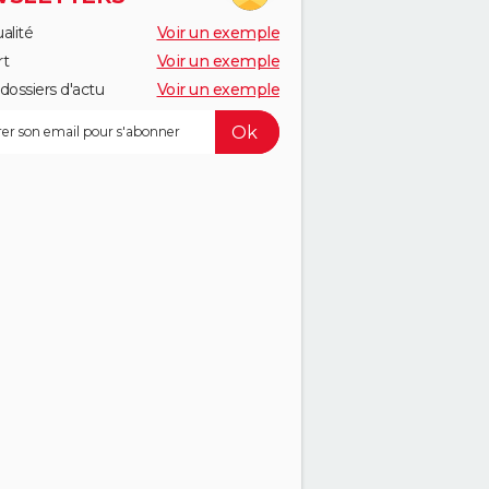
alité
Voir un exemple
rt
Voir un exemple
dossiers d'actu
Voir un exemple