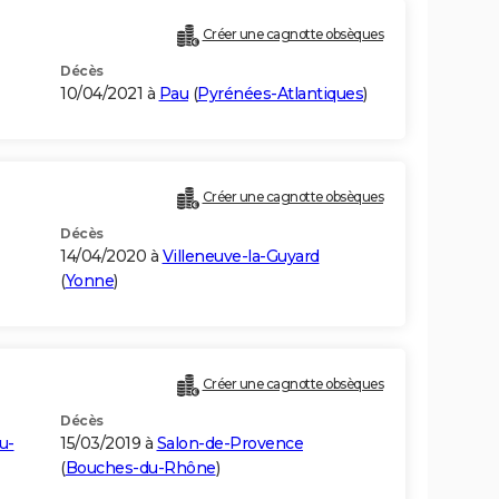
Créer une cagnotte obsèques
Décès
10/04/2021 à
Pau
(
Pyrénées-Atlantiques
)
Créer une cagnotte obsèques
Décès
14/04/2020 à
Villeneuve-la-Guyard
(
Yonne
)
Créer une cagnotte obsèques
Décès
u-
15/03/2019 à
Salon-de-Provence
(
Bouches-du-Rhône
)