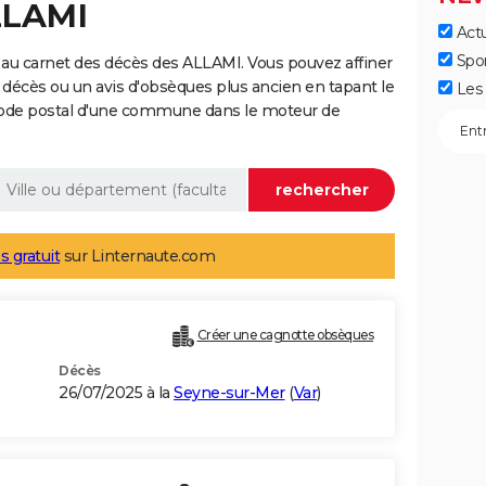
LLAMI
Actu
Spo
au carnet des décès des ALLAMI. Vous pouvez affiner
 décès ou un avis d'obsèques plus ancien en tapant le
Les 
code postal d'une commune dans le moteur de
s gratuit
sur Linternaute.com
Créer une cagnotte obsèques
Décès
26/07/2025 à la
Seyne-sur-Mer
(
Var
)