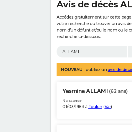
Avis de décès A
Accédez gratuitement sur cette page 
votre recherche ou trouver un avis de
nom d'un défunt et/ou le nom ou le 
recherche ci-dessous.
NOUVEAU :
publiez un
avis de décè
Yasmina ALLAMI
(62 ans)
Naissance
01/03/1963 à
Toulon
(
Var
)