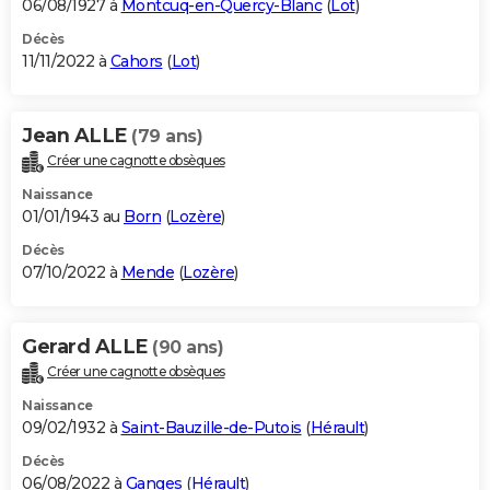
06/08/1927 à
Montcuq-en-Quercy-Blanc
(
Lot
)
Décès
11/11/2022 à
Cahors
(
Lot
)
Jean ALLE
(79 ans)
Créer une cagnotte obsèques
Naissance
01/01/1943 au
Born
(
Lozère
)
Décès
07/10/2022 à
Mende
(
Lozère
)
Gerard ALLE
(90 ans)
Créer une cagnotte obsèques
Naissance
09/02/1932 à
Saint-Bauzille-de-Putois
(
Hérault
)
Décès
06/08/2022 à
Ganges
(
Hérault
)