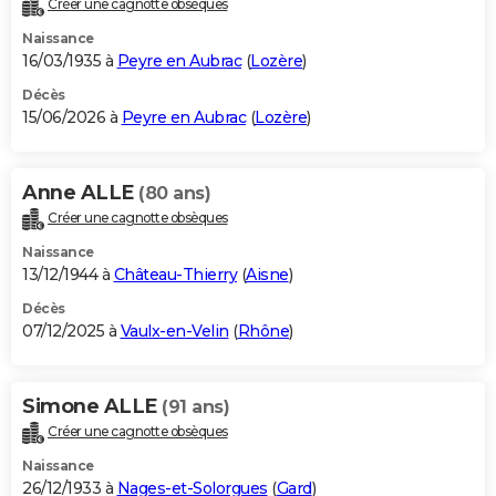
Créer une cagnotte obsèques
City break
Voyage de noces
Climat
Destinations
Voyage nature
Forum
+
PHOTO
Naissance
16/03/1935 à
Peyre en Aubrac
(
Lozère
)
GUIDES D'ACHAT
Décès
15/06/2026 à
Peyre en Aubrac
(
Lozère
)
BONS PLANS
CARTE DE VOEUX
Anne ALLE
(80 ans)
Carte Bonne année
Carte Pâques
Carte de Noël
Carte Saint-Valentin
Carte d'anniversaire
DICTIONNAIRE
Créer une cagnotte obsèques
Biographies
Expressions
Dictionnaire
Citations
Proverbes
PROGRAMME TV
Naissance
13/12/1944 à
Château-Thierry
(
Aisne
)
COPAINS D'AVANT
Décès
07/12/2025 à
Vaulx-en-Velin
(
Rhône
)
Se connecter
Collèges
Universités
Service militaire
S'inscrire
Lycées
Primaires
Entreprises
Avis de recherche
AVIS DE DÉCÈS
FORUM
Simone ALLE
(91 ans)
Lifestyle
Sport
Television
Cinema
Bricolage
Culture
Auto
Voyage
Créer une cagnotte obsèques
Naissance
26/12/1933 à
Nages-et-Solorgues
(
Gard
)