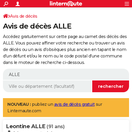
ACTUALITÉS
Connexion
S'inscrire
Avis de décès
Rechercher
Société
Education
Villes
Politique
Faits Divers
Monde
+
SPORT
Avis de décès ALLE
Football
Cyclisme
Forum
Coupe du monde 2026
Tennis
Rugby
CULTURE
Accédez gratuitement sur cette page au carnet des décès des
TNT
Cinéma
Musique
Programme TV
Streaming
Sorties cinéma
+
ALLE. Vous pouvez affiner votre recherche ou trouver un avis
FINANCE
de décès ou un avis d'obsèques plus ancien en tapant le nom
Impôts
Immobilier
Banque
Crédit
Retraite
Epargne
Risques naturels par ville
Assurance
AUTO
d'un défunt et/ou le nom ou le code postal d'une commune
dans le moteur de recherche ci-dessous.
Réserver un essai
Berlines
Forum auto
Essais
Citadines
SUV
+
HIGH-TECH
Meilleur smartphone
Ordinateurs
Guide high-tech
Mobiles
Internet
Jeux vidéo
+
BRICOLAGE
Aménagement intérieur
Cuisine
Jardinage
+
Forum
Extérieur
Salle de bains
Rangement
WEEK-END
Escapades
Expositions
Week-end nature
Guides de France
Patrimoine
Musées
+
LIFESTYLE
NOUVEAU :
publiez un
avis de décès gratuit
sur
Linternaute.com
Bien-être
Mode
+
Art de vivre
Loisirs
Modes de vie
SANTE
Leontine ALLE
Guide de la santé
Médicaments
+
Alimentation
Maladies
Sommeil
(91 ans)
VOYAGE