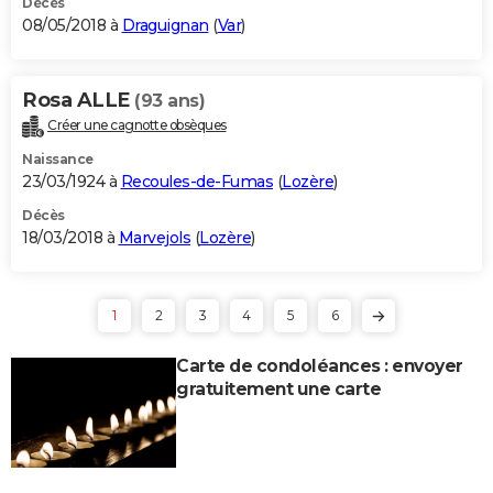
Décès
08/05/2018 à
Draguignan
(
Var
)
Rosa ALLE
(93 ans)
Créer une cagnotte obsèques
Naissance
23/03/1924 à
Recoules-de-Fumas
(
Lozère
)
Décès
18/03/2018 à
Marvejols
(
Lozère
)
1
2
3
4
5
6
Carte de condoléances : envoyer
gratuitement une carte