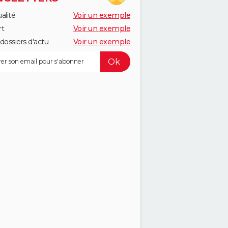
alité
Voir un exemple
rt
Voir un exemple
dossiers d'actu
Voir un exemple