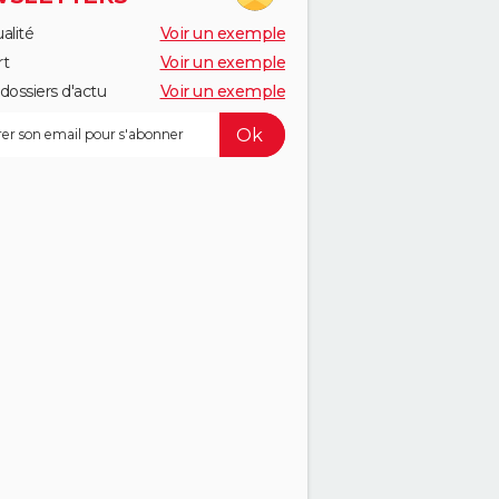
alité
Voir un exemple
rt
Voir un exemple
dossiers d'actu
Voir un exemple