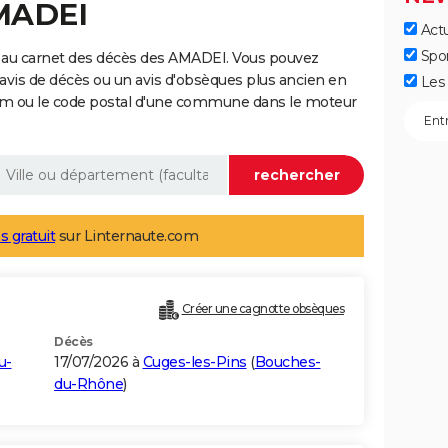
AMADEI
Actu
Spo
 au carnet des décès des AMADEI. Vous pouvez
 avis de décès ou un avis d'obsèques plus ancien en
Les 
nom ou le code postal d'une commune dans le moteur
s gratuit
sur Linternaute.com
Créer une cagnotte obsèques
Décès
u-
17/07/2026 à
Cuges-les-Pins
(
Bouches-
du-Rhône
)