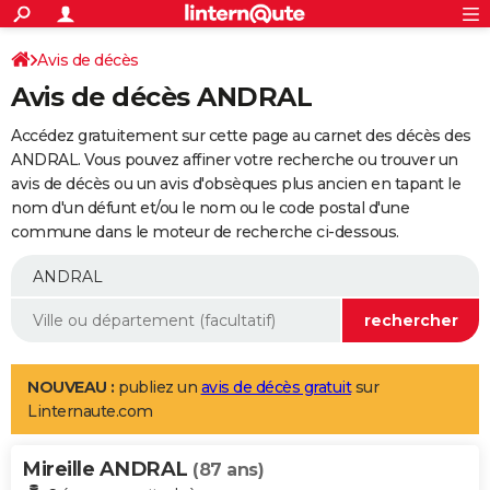
ACTUALITÉS
Connexion
S'inscrire
Avis de décès
Rechercher
Société
Education
Villes
Politique
Faits Divers
Monde
+
SPORT
Avis de décès ANDRAL
Football
Cyclisme
Forum
Coupe du monde 2026
Tennis
Rugby
CULTURE
Accédez gratuitement sur cette page au carnet des décès des
TNT
Cinéma
Musique
Programme TV
Streaming
Sorties cinéma
+
ANDRAL. Vous pouvez affiner votre recherche ou trouver un
FINANCE
avis de décès ou un avis d'obsèques plus ancien en tapant le
Impôts
Immobilier
Banque
Crédit
Retraite
Epargne
Risques naturels par ville
Assurance
AUTO
nom d'un défunt et/ou le nom ou le code postal d'une
commune dans le moteur de recherche ci-dessous.
Réserver un essai
Berlines
Forum auto
Essais
Citadines
SUV
+
HIGH-TECH
Meilleur smartphone
Ordinateurs
Guide high-tech
Mobiles
Internet
Jeux vidéo
+
BRICOLAGE
Aménagement intérieur
Cuisine
Jardinage
+
Forum
Extérieur
Salle de bains
Rangement
WEEK-END
Escapades
Expositions
Week-end nature
Guides de France
Patrimoine
Musées
+
LIFESTYLE
NOUVEAU :
publiez un
avis de décès gratuit
sur
Linternaute.com
Bien-être
Mode
+
Art de vivre
Loisirs
Modes de vie
SANTE
Mireille ANDRAL
Guide de la santé
Médicaments
+
Alimentation
Maladies
Sommeil
(87 ans)
VOYAGE