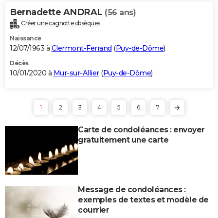
Bernadette ANDRAL
(56 ans)
Créer une cagnotte obsèques
Naissance
12/07/1963 à
Clermont-Ferrand
(
Puy-de-Dôme
)
Décès
10/01/2020 à
Mur-sur-Allier
(
Puy-de-Dôme
)
1
2
3
4
5
6
7
Carte de condoléances : envoyer
gratuitement une carte
Message de condoléances :
exemples de textes et modèle de
courrier