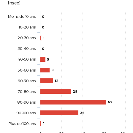
Insee)
Moins de 10 ans
0
10-20 ans
0
20-30 ans
1
30-40 ans
0
40-50 ans
5
50-60 ans
9
60-70 ans
12
70-80 ans
29
80-90 ans
62
90-100 ans
36
Plus de 100 ans
1