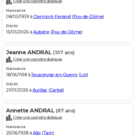
Créer une cagnotte obsèques
City break
Voyage de noces
Climat
Destinations
Voyage nature
Forum
+
PHOTO
Naissance
08/03/1939 à
Clermont-Ferrand
(
Puy-de-Dôme
)
GUIDES D'ACHAT
Décès
15/03/2026 à
Aubière
(
Puy-de-Dôme
)
BONS PLANS
CARTE DE VOEUX
Jeanne ANDRAL
(107 ans)
Carte Bonne année
Carte Pâques
Carte de Noël
Carte Saint-Valentin
Carte d'anniversaire
DICTIONNAIRE
Créer une cagnotte obsèques
Biographies
Expressions
Dictionnaire
Citations
Proverbes
PROGRAMME TV
Naissance
18/06/1918 à
Sousceyrac-en-Quercy
(
Lot
)
COPAINS D'AVANT
Décès
21/01/2026 à
Aurillac
(
Cantal
)
Se connecter
Collèges
Universités
Service militaire
S'inscrire
Lycées
Primaires
Entreprises
Avis de recherche
AVIS DE DÉCÈS
FORUM
Annette ANDRAL
(87 ans)
Lifestyle
Sport
Television
Cinema
Bricolage
Culture
Auto
Voyage
Créer une cagnotte obsèques
Naissance
25/06/1938 à
Albi
(
Tarn
)