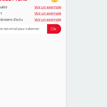
alité
Voir un exemple
rt
Voir un exemple
dossiers d'actu
Voir un exemple