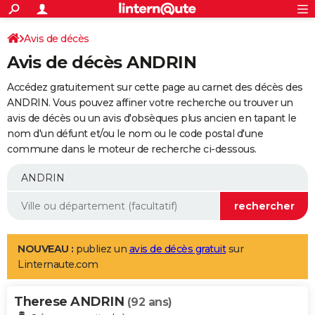
ACTUALITÉS
Connexion
S'inscrire
Avis de décès
Rechercher
Société
Education
Villes
Politique
Faits Divers
Monde
+
SPORT
Avis de décès ANDRIN
Football
Cyclisme
Forum
Coupe du monde 2026
Tennis
Rugby
CULTURE
Accédez gratuitement sur cette page au carnet des décès des
TNT
Cinéma
Musique
Programme TV
Streaming
Sorties cinéma
+
ANDRIN. Vous pouvez affiner votre recherche ou trouver un
FINANCE
avis de décès ou un avis d'obsèques plus ancien en tapant le
Impôts
Immobilier
Banque
Crédit
Retraite
Epargne
Risques naturels par ville
Assurance
AUTO
nom d'un défunt et/ou le nom ou le code postal d'une
commune dans le moteur de recherche ci-dessous.
Réserver un essai
Berlines
Forum auto
Essais
Citadines
SUV
+
HIGH-TECH
Meilleur smartphone
Ordinateurs
Guide high-tech
Mobiles
Internet
Jeux vidéo
+
BRICOLAGE
Aménagement intérieur
Cuisine
Jardinage
+
Forum
Extérieur
Salle de bains
Rangement
WEEK-END
Escapades
Expositions
Week-end nature
Guides de France
Patrimoine
Musées
+
LIFESTYLE
NOUVEAU :
publiez un
avis de décès gratuit
sur
Linternaute.com
Bien-être
Mode
+
Art de vivre
Loisirs
Modes de vie
SANTE
Therese ANDRIN
Guide de la santé
Médicaments
+
Alimentation
Maladies
Sommeil
(92 ans)
VOYAGE