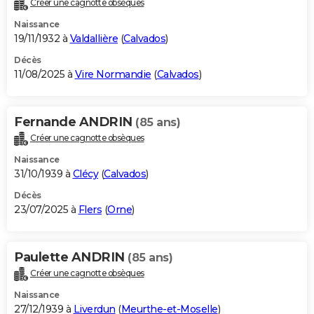
Créer une cagnotte obsèques
City break
Voyage de noces
Climat
Destinations
Voyage nature
Forum
+
PHOTO
Naissance
19/11/1932 à
Valdallière
(
Calvados
)
GUIDES D'ACHAT
Décès
11/08/2025 à
Vire Normandie
(
Calvados
)
BONS PLANS
CARTE DE VOEUX
Fernande ANDRIN
(85 ans)
Carte Bonne année
Carte Pâques
Carte de Noël
Carte Saint-Valentin
Carte d'anniversaire
DICTIONNAIRE
Créer une cagnotte obsèques
Biographies
Expressions
Dictionnaire
Citations
Proverbes
PROGRAMME TV
Naissance
31/10/1939 à
Clécy
(
Calvados
)
COPAINS D'AVANT
Décès
23/07/2025 à
Flers
(
Orne
)
Se connecter
Collèges
Universités
Service militaire
S'inscrire
Lycées
Primaires
Entreprises
Avis de recherche
AVIS DE DÉCÈS
FORUM
Paulette ANDRIN
(85 ans)
Lifestyle
Sport
Television
Cinema
Bricolage
Culture
Auto
Voyage
Créer une cagnotte obsèques
Naissance
27/12/1939 à
Liverdun
(
Meurthe-et-Moselle
)