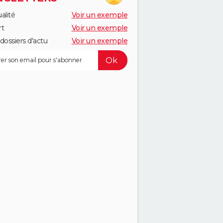
alité
Voir un exemple
rt
Voir un exemple
dossiers d'actu
Voir un exemple