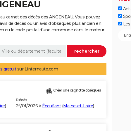
ANGENEAU
Actu
Spo
e au carnet des décès des ANGENEAU. Vous pouvez
 avis de décès ou un avis d'obsèques plus ancien en
Les 
nom ou le code postal d'une commune dans le moteur
s gratuit
sur Linternaute.com
Créer une cagnotte obsèques
Décès
ire
)
25/01/2026 à
Écouflant
(
Maine-et-Loire
)