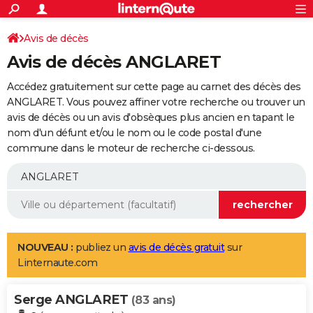
ACTUALITÉS
Connexion
S'inscrire
Avis de décès
Rechercher
Société
Education
Villes
Politique
Faits Divers
Monde
+
SPORT
Avis de décès ANGLARET
Football
Cyclisme
Forum
Coupe du monde 2026
Tennis
Rugby
CULTURE
Accédez gratuitement sur cette page au carnet des décès des
TNT
Cinéma
Musique
Programme TV
Streaming
Sorties cinéma
+
ANGLARET. Vous pouvez affiner votre recherche ou trouver un
FINANCE
avis de décès ou un avis d'obsèques plus ancien en tapant le
Impôts
Immobilier
Banque
Crédit
Retraite
Epargne
Risques naturels par ville
Assurance
AUTO
nom d'un défunt et/ou le nom ou le code postal d'une
commune dans le moteur de recherche ci-dessous.
Réserver un essai
Berlines
Forum auto
Essais
Citadines
SUV
+
HIGH-TECH
Meilleur smartphone
Ordinateurs
Guide high-tech
Mobiles
Internet
Jeux vidéo
+
BRICOLAGE
Aménagement intérieur
Cuisine
Jardinage
+
Forum
Extérieur
Salle de bains
Rangement
WEEK-END
Escapades
Expositions
Week-end nature
Guides de France
Patrimoine
Musées
+
LIFESTYLE
NOUVEAU :
publiez un
avis de décès gratuit
sur
Linternaute.com
Bien-être
Mode
+
Art de vivre
Loisirs
Modes de vie
SANTE
Serge ANGLARET
Guide de la santé
Médicaments
+
Alimentation
Maladies
Sommeil
(83 ans)
VOYAGE