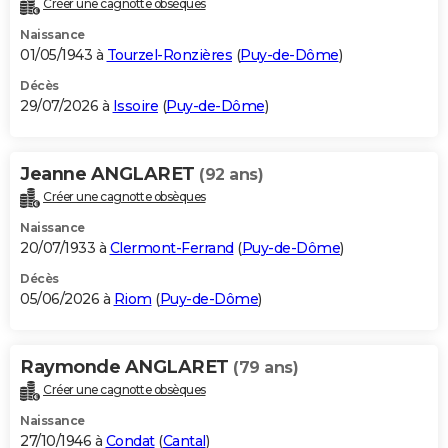
Créer une cagnotte obsèques
City break
Voyage de noces
Climat
Destinations
Voyage nature
Forum
+
PHOTO
Naissance
01/05/1943 à
Tourzel-Ronzières
(
Puy-de-Dôme
)
GUIDES D'ACHAT
Décès
29/07/2026 à
Issoire
(
Puy-de-Dôme
)
BONS PLANS
CARTE DE VOEUX
Jeanne ANGLARET
(92 ans)
Carte Bonne année
Carte Pâques
Carte de Noël
Carte Saint-Valentin
Carte d'anniversaire
DICTIONNAIRE
Créer une cagnotte obsèques
Biographies
Expressions
Dictionnaire
Citations
Proverbes
PROGRAMME TV
Naissance
20/07/1933 à
Clermont-Ferrand
(
Puy-de-Dôme
)
COPAINS D'AVANT
Décès
05/06/2026 à
Riom
(
Puy-de-Dôme
)
Se connecter
Collèges
Universités
Service militaire
S'inscrire
Lycées
Primaires
Entreprises
Avis de recherche
AVIS DE DÉCÈS
FORUM
Raymonde ANGLARET
(79 ans)
Lifestyle
Sport
Television
Cinema
Bricolage
Culture
Auto
Voyage
Créer une cagnotte obsèques
Naissance
27/10/1946 à
Condat
(
Cantal
)