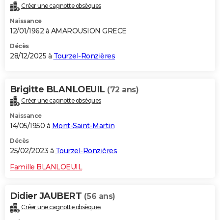
Créer une cagnotte obsèques
City break
Voyage de noces
Climat
Destinations
Voyage nature
Forum
+
PHOTO
Naissance
12/01/1962 à AMAROUSION GRECE
GUIDES D'ACHAT
Décès
BONS PLANS
28/12/2025 à
Tourzel-Ronzières
CARTE DE VOEUX
Brigitte BLANLOEUIL
(72 ans)
Carte Bonne année
Carte Pâques
Carte de Noël
Carte Saint-Valentin
Carte d'anniversaire
DICTIONNAIRE
Créer une cagnotte obsèques
Biographies
Expressions
Dictionnaire
Citations
Proverbes
PROGRAMME TV
Naissance
14/05/1950 à
Mont-Saint-Martin
COPAINS D'AVANT
Décès
Se connecter
Collèges
Universités
Service militaire
S'inscrire
Lycées
Primaires
Entreprises
Avis de recherche
25/02/2023 à
Tourzel-Ronzières
AVIS DE DÉCÈS
Famille BLANLOEUIL
FORUM
Lifestyle
Sport
Television
Cinema
Bricolage
Culture
Auto
Voyage
Didier JAUBERT
(56 ans)
Créer une cagnotte obsèques