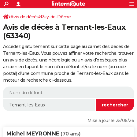
ACTUALITÉS
Connexion
S'inscrire
Avis de décès
Puy-de-Dôme
Rechercher
Société
Education
Villes
Politique
Faits Divers
Monde
+
SPORT
Avis de décès à Ternant-les-Eaux
Football
Cyclisme
Forum
Coupe du monde 2026
Tennis
Rugby
CULTURE
(63340)
TNT
Cinéma
Musique
Programme TV
Streaming
Sorties cinéma
+
FINANCE
Accédez gratuitement sur cette page au carnet des décès de
Ternant-les-Eaux. Vous pouvez affiner votre recherche, trouver
Impôts
Immobilier
Banque
Crédit
Retraite
Epargne
Risques naturels par ville
Assurance
AUTO
un avis de décès, une nécrologie ou un avis d'obsèques plus
ancien en tapant le nom d'un défunt et/ou le nom (ou code
Réserver un essai
Berlines
Forum auto
Essais
Citadines
SUV
+
HIGH-TECH
postal) d'une commune proche de Ternant-les-Eaux dans le
moteur de recherche ci-dessous.
Meilleur smartphone
Ordinateurs
Guide high-tech
Mobiles
Internet
Jeux vidéo
+
BRICOLAGE
Aménagement intérieur
Cuisine
Jardinage
+
Forum
Extérieur
Salle de bains
Rangement
WEEK-END
Escapades
Expositions
Week-end nature
Guides de France
Patrimoine
Musées
+
LIFESTYLE
Bien-être
Mode
+
Art de vivre
Loisirs
Modes de vie
SANTE
Mise à jour le 25/06/26
Guide de la santé
Médicaments
+
Alimentation
Maladies
Sommeil
VOYAGE
Michel MEYRONNE
(70 ans)