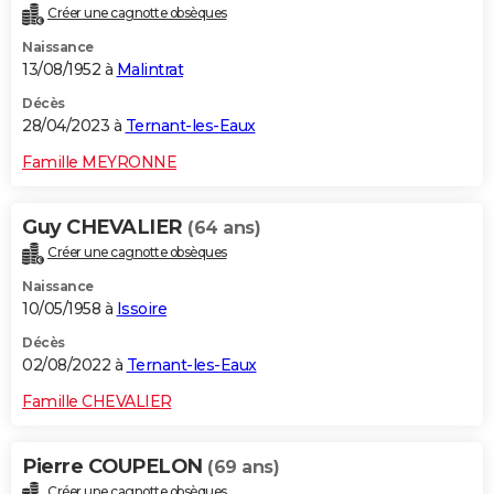
Créer une cagnotte obsèques
City break
Voyage de noces
Climat
Destinations
Voyage nature
Forum
+
PHOTO
Naissance
13/08/1952 à
Malintrat
GUIDES D'ACHAT
Décès
BONS PLANS
28/04/2023 à
Ternant-les-Eaux
CARTE DE VOEUX
Famille MEYRONNE
Carte Bonne année
Carte Pâques
Carte de Noël
Carte Saint-Valentin
Carte d'anniversaire
DICTIONNAIRE
Guy CHEVALIER
(64 ans)
Biographies
Expressions
Dictionnaire
Citations
Proverbes
PROGRAMME TV
Créer une cagnotte obsèques
Naissance
COPAINS D'AVANT
10/05/1958 à
Issoire
Se connecter
Collèges
Universités
Service militaire
S'inscrire
Lycées
Primaires
Entreprises
Avis de recherche
AVIS DE DÉCÈS
Décès
02/08/2022 à
Ternant-les-Eaux
FORUM
Famille CHEVALIER
Lifestyle
Sport
Television
Cinema
Bricolage
Culture
Auto
Voyage
Pierre COUPELON
(69 ans)
Créer une cagnotte obsèques