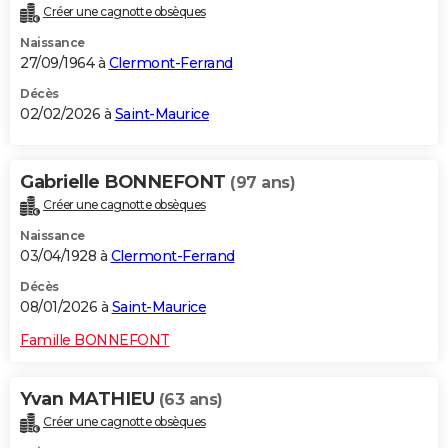
Créer une cagnotte obsèques
City break
Voyage de noces
Climat
Destinations
Voyage nature
Forum
+
PHOTO
Naissance
27/09/1964 à
Clermont-Ferrand
GUIDES D'ACHAT
Décès
BONS PLANS
02/02/2026 à
Saint-Maurice
CARTE DE VOEUX
Gabrielle BONNEFONT
(97 ans)
Carte Bonne année
Carte Pâques
Carte de Noël
Carte Saint-Valentin
Carte d'anniversaire
DICTIONNAIRE
Créer une cagnotte obsèques
Biographies
Expressions
Dictionnaire
Citations
Proverbes
PROGRAMME TV
Naissance
03/04/1928 à
Clermont-Ferrand
COPAINS D'AVANT
Décès
Se connecter
Collèges
Universités
Service militaire
S'inscrire
Lycées
Primaires
Entreprises
Avis de recherche
08/01/2026 à
Saint-Maurice
AVIS DE DÉCÈS
Famille BONNEFONT
FORUM
Lifestyle
Sport
Television
Cinema
Bricolage
Culture
Auto
Voyage
Yvan MATHIEU
(63 ans)
Créer une cagnotte obsèques