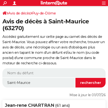
ACTUALITÉS
Connexion
S'inscrire
Avis de décès
Puy-de-Dôme
Rechercher
Société
Education
Villes
Politique
Faits Divers
Monde
+
SPORT
Avis de décès à Saint-Maurice
Football
Cyclisme
Forum
Coupe du monde 2026
Tennis
Rugby
CULTURE
(63270)
TNT
Cinéma
Musique
Programme TV
Streaming
Sorties cinéma
+
FINANCE
Accédez gratuitement sur cette page au carnet des décès de
Saint-Maurice. Vous pouvez affiner votre recherche, trouver un
Impôts
Immobilier
Banque
Crédit
Retraite
Epargne
Risques naturels par ville
Assurance
AUTO
avis de décès, une nécrologie ou un avis d'obsèques plus
ancien en tapant le nom d'un défunt et/ou le nom (ou code
Réserver un essai
Berlines
Forum auto
Essais
Citadines
SUV
+
HIGH-TECH
postal) d'une commune proche de Saint-Maurice dans le
moteur de recherche ci-dessous.
Meilleur smartphone
Ordinateurs
Guide high-tech
Mobiles
Internet
Jeux vidéo
+
BRICOLAGE
Aménagement intérieur
Cuisine
Jardinage
+
Forum
Extérieur
Salle de bains
Rangement
WEEK-END
Escapades
Expositions
Week-end nature
Guides de France
Patrimoine
Musées
+
LIFESTYLE
Bien-être
Mode
+
Art de vivre
Loisirs
Modes de vie
SANTE
Mise à jour le 01/07/26
Guide de la santé
Médicaments
+
Alimentation
Maladies
Sommeil
VOYAGE
Jean-rene CHARTRAN
(61 ans)