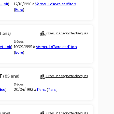
-Loir
)
12/10/1996 à
Verneuil d'Avre et d'Iton
(
Eure
)
8 ans)
Créer une cagnotte obsèques
Décès
et-Loir
)
10/09/1995 à
Verneuil d'Avre et d'Iton
(
Eure
)
NT
(85 ans)
Créer une cagnotte obsèques
Décès
dée
)
20/04/1993 à
Paris
(
Paris
)
9 ans)
Créer une cagnotte obsèques