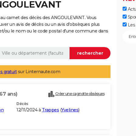
 ANGOULEVANT
Actu
Spo
e au carnet des décès des ANGOULEVANT. Vous
uver un avis de décès ou un avis d'obsèques plus
Les 
 et/ou le nom ou le code postal d'une commune dans
s gratuit
sur Linternaute.com
(67 ans)
Créer une cagnotte obsèques
Décès
on
12/11/2024 à
Trappes
(
Yvelines
)