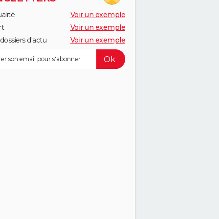
alité
Voir un exemple
rt
Voir un exemple
dossiers d'actu
Voir un exemple