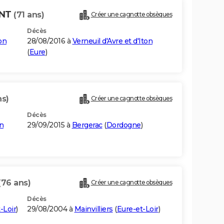
ANT
(71 ans)
Créer une cagnotte obsèques
Décès
ton
28/08/2016 à
Verneuil d'Avre et d'Iton
(
Eure
)
ns)
Créer une cagnotte obsèques
Décès
on
29/09/2015 à
Bergerac
(
Dordogne
)
(76 ans)
Créer une cagnotte obsèques
Décès
-Loir
)
29/08/2004 à
Mainvilliers
(
Eure-et-Loir
)