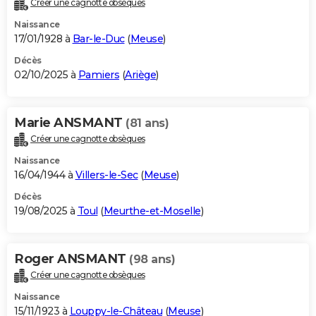
Créer une cagnotte obsèques
City break
Voyage de noces
Climat
Destinations
Voyage nature
Forum
+
PHOTO
Naissance
17/01/1928 à
Bar-le-Duc
(
Meuse
)
GUIDES D'ACHAT
Décès
02/10/2025 à
Pamiers
(
Ariège
)
BONS PLANS
CARTE DE VOEUX
Marie ANSMANT
(81 ans)
Carte Bonne année
Carte Pâques
Carte de Noël
Carte Saint-Valentin
Carte d'anniversaire
DICTIONNAIRE
Créer une cagnotte obsèques
Biographies
Expressions
Dictionnaire
Citations
Proverbes
PROGRAMME TV
Naissance
16/04/1944 à
Villers-le-Sec
(
Meuse
)
COPAINS D'AVANT
Décès
19/08/2025 à
Toul
(
Meurthe-et-Moselle
)
Se connecter
Collèges
Universités
Service militaire
S'inscrire
Lycées
Primaires
Entreprises
Avis de recherche
AVIS DE DÉCÈS
FORUM
Roger ANSMANT
(98 ans)
Lifestyle
Sport
Television
Cinema
Bricolage
Culture
Auto
Voyage
Créer une cagnotte obsèques
Naissance
15/11/1923 à
Louppy-le-Château
(
Meuse
)