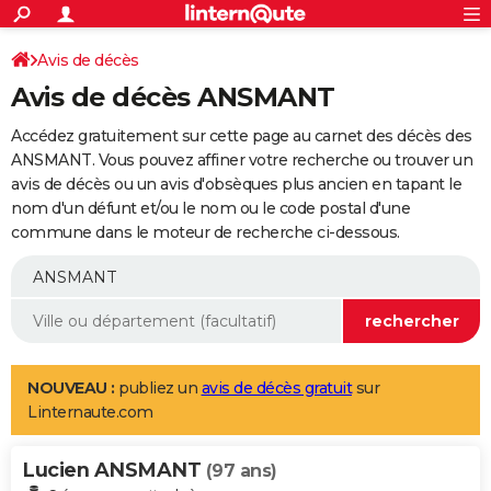
ACTUALITÉS
Connexion
S'inscrire
Avis de décès
Rechercher
Société
Education
Villes
Politique
Faits Divers
Monde
+
SPORT
Avis de décès ANSMANT
Football
Cyclisme
Forum
Coupe du monde 2026
Tennis
Rugby
CULTURE
Accédez gratuitement sur cette page au carnet des décès des
TNT
Cinéma
Musique
Programme TV
Streaming
Sorties cinéma
+
ANSMANT. Vous pouvez affiner votre recherche ou trouver un
FINANCE
avis de décès ou un avis d'obsèques plus ancien en tapant le
Impôts
Immobilier
Banque
Crédit
Retraite
Epargne
Risques naturels par ville
Assurance
AUTO
nom d'un défunt et/ou le nom ou le code postal d'une
commune dans le moteur de recherche ci-dessous.
Réserver un essai
Berlines
Forum auto
Essais
Citadines
SUV
+
HIGH-TECH
Meilleur smartphone
Ordinateurs
Guide high-tech
Mobiles
Internet
Jeux vidéo
+
BRICOLAGE
Aménagement intérieur
Cuisine
Jardinage
+
Forum
Extérieur
Salle de bains
Rangement
WEEK-END
Escapades
Expositions
Week-end nature
Guides de France
Patrimoine
Musées
+
LIFESTYLE
NOUVEAU :
publiez un
avis de décès gratuit
sur
Linternaute.com
Bien-être
Mode
+
Art de vivre
Loisirs
Modes de vie
SANTE
Lucien ANSMANT
Guide de la santé
Médicaments
+
Alimentation
Maladies
Sommeil
(97 ans)
VOYAGE