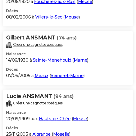
20/06/1920 à
Fouchères-aux-Bois
(
Meuse
)
Décès
08/02/2006 à
Villers-le-Sec
(
Meuse
)
Gilbert ANSMANT
(74 ans)
Créer une cagnotte obsèques
Naissance
14/06/1930 à
Sainte-Menehould
(
Marne
)
Décès
07/06/2005 à
Meaux
(
Seine-et-Marne
)
Lucie ANSMANT
(94 ans)
Créer une cagnotte obsèques
Naissance
20/09/1909 aux
Hauts-de-Chée
(
Meuse
)
Décès
25/11/2003 à
Algrange
(
Moselle
)