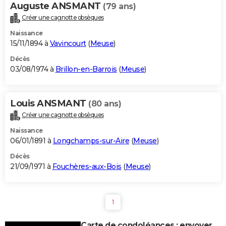
Auguste ANSMANT
(79 ans)
Créer une cagnotte obsèques
Naissance
15/11/1894 à
Vavincourt
(
Meuse
)
Décès
03/08/1974 à
Brillon-en-Barrois
(
Meuse
)
Louis ANSMANT
(80 ans)
Créer une cagnotte obsèques
Naissance
06/01/1891 à
Longchamps-sur-Aire
(
Meuse
)
Décès
21/09/1971 à
Fouchères-aux-Bois
(
Meuse
)
1
Carte de condoléances : envoyer