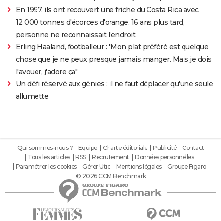
En 1997, ils ont recouvert une friche du Costa Rica avec
12 000 tonnes d'écorces d'orange. 16 ans plus tard,
personne ne reconnaissait l'endroit
Erling Haaland, footballeur : "Mon plat préféré est quelque
chose que je ne peux presque jamais manger. Mais je dois
l'avouer, j'adore ça"
Un défi réservé aux génies : il ne faut déplacer qu'une seule
allumette
Qui sommes-nous ?
Equipe
Charte éditoriale
Publicité
Contact
Tous les articles
RSS
Recrutement
Données personnelles
Paramétrer les cookies
Gérer Utiq
Mentions légales
Groupe Figaro
© 2026 CCM Benchmark