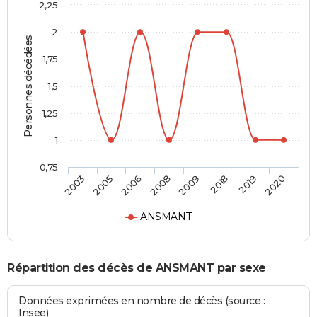
2,25
2
Personnes décédées
1,75
1,5
1,25
1
0,75
2003
2005
2006
2008
2009
2018
2019
2020
ANSMANT
Répartition des décès de ANSMANT par sexe
Données exprimées en nombre de décès (source :
Insee)