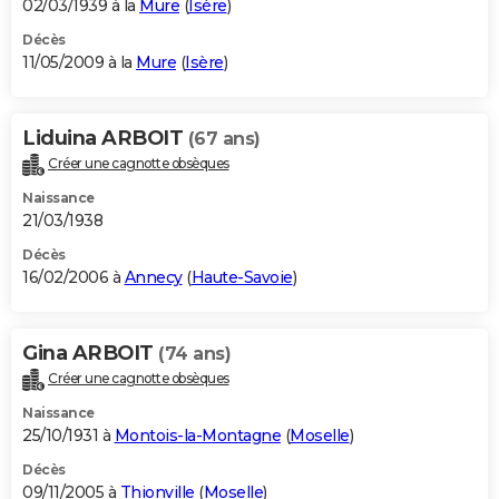
02/03/1939 à la
Mure
(
Isère
)
Décès
11/05/2009 à la
Mure
(
Isère
)
Liduina ARBOIT
(67 ans)
Créer une cagnotte obsèques
Naissance
21/03/1938
Décès
16/02/2006 à
Annecy
(
Haute-Savoie
)
Gina ARBOIT
(74 ans)
Créer une cagnotte obsèques
Naissance
25/10/1931 à
Montois-la-Montagne
(
Moselle
)
Décès
09/11/2005 à
Thionville
(
Moselle
)