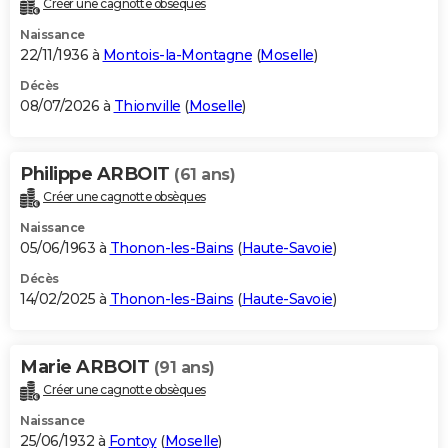
Créer une cagnotte obsèques
City break
Voyage de noces
Climat
Destinations
Voyage nature
Forum
+
PHOTO
Naissance
22/11/1936 à
Montois-la-Montagne
(
Moselle
)
GUIDES D'ACHAT
Décès
08/07/2026 à
Thionville
(
Moselle
)
BONS PLANS
CARTE DE VOEUX
Philippe ARBOIT
(61 ans)
Carte Bonne année
Carte Pâques
Carte de Noël
Carte Saint-Valentin
Carte d'anniversaire
DICTIONNAIRE
Créer une cagnotte obsèques
Biographies
Expressions
Dictionnaire
Citations
Proverbes
PROGRAMME TV
Naissance
05/06/1963 à
Thonon-les-Bains
(
Haute-Savoie
)
COPAINS D'AVANT
Décès
14/02/2025 à
Thonon-les-Bains
(
Haute-Savoie
)
Se connecter
Collèges
Universités
Service militaire
S'inscrire
Lycées
Primaires
Entreprises
Avis de recherche
AVIS DE DÉCÈS
FORUM
Marie ARBOIT
(91 ans)
Lifestyle
Sport
Television
Cinema
Bricolage
Culture
Auto
Voyage
Créer une cagnotte obsèques
Naissance
25/06/1932 à
Fontoy
(
Moselle
)