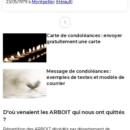
23/05/1979 à
Montpellier
(
Hérault
)
1
Carte de condoléances : envoyer
gratuitement une carte
Message de condoléances :
exemples de textes et modèle de
courrier
D'où venaient les ARBOIT qui nous ont quittés
?
Répartition des ARBOIT décédés par département de