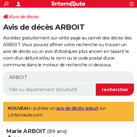
ACTUALITÉS
Connexion
S'inscrire
Avis de décès
Rechercher
Société
Education
Villes
Politique
Faits Divers
Monde
+
SPORT
Avis de décès ARBOIT
Football
Cyclisme
Forum
Coupe du monde 2026
Tennis
Rugby
CULTURE
Accédez gratuitement sur cette page au carnet des décès des
TNT
Cinéma
Musique
Programme TV
Streaming
Sorties cinéma
+
ARBOIT. Vous pouvez affiner votre recherche ou trouver un
FINANCE
avis de décès ou un avis d'obsèques plus ancien en tapant le
Impôts
Immobilier
Banque
Crédit
Retraite
Epargne
Risques naturels par ville
Assurance
AUTO
nom d'un défunt et/ou le nom ou le code postal d'une
commune dans le moteur de recherche ci-dessous.
Réserver un essai
Berlines
Forum auto
Essais
Citadines
SUV
+
HIGH-TECH
Meilleur smartphone
Ordinateurs
Guide high-tech
Mobiles
Internet
Jeux vidéo
+
BRICOLAGE
Aménagement intérieur
Cuisine
Jardinage
+
Forum
Extérieur
Salle de bains
Rangement
WEEK-END
Escapades
Expositions
Week-end nature
Guides de France
Patrimoine
Musées
+
LIFESTYLE
NOUVEAU :
publiez un
avis de décès gratuit
sur
Linternaute.com
Bien-être
Mode
+
Art de vivre
Loisirs
Modes de vie
SANTE
Marie ARBOIT
Guide de la santé
Médicaments
+
Alimentation
Maladies
Sommeil
(89 ans)
VOYAGE